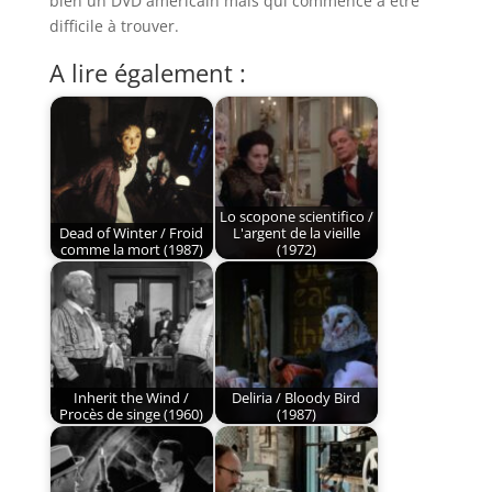
bien un DVD américain mais qui commence à être
difficile à trouver.
A lire également :
Lo scopone scientifico /
Dead of Winter / Froid
L'argent de la vieille
comme la mort (1987)
(1972)
Inherit the Wind /
Deliria / Bloody Bird
Procès de singe (1960)
(1987)