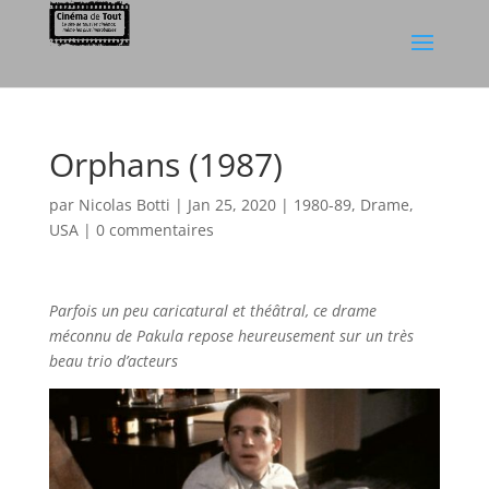
Orphans (1987)
par
Nicolas Botti
|
Jan 25, 2020
|
1980-89
,
Drame
,
USA
|
0 commentaires
Parfois un peu caricatural et théâtral, ce drame
méconnu de Pakula repose heureusement sur un très
beau trio d’acteurs