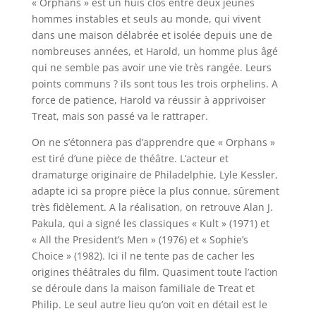
« Orphans » est un huis clos entre deux jeunes
hommes instables et seuls au monde, qui vivent
dans une maison délabrée et isolée depuis une de
nombreuses années, et Harold, un homme plus âgé
qui ne semble pas avoir une vie très rangée. Leurs
points communs ? ils sont tous les trois orphelins. A
force de patience, Harold va réussir à apprivoiser
Treat, mais son passé va le rattraper.
On ne s’étonnera pas d’apprendre que « Orphans »
est tiré d’une pièce de théâtre. L’acteur et
dramaturge originaire de Philadelphie, Lyle Kessler,
adapte ici sa propre pièce la plus connue, sûrement
très fidèlement. A la réalisation, on retrouve Alan J.
Pakula, qui a signé les classiques « Kult » (1971) et
« All the President’s Men » (1976) et « Sophie’s
Choice » (1982). Ici il ne tente pas de cacher les
origines théâtrales du film. Quasiment toute l’action
se déroule dans la maison familiale de Treat et
Philip. Le seul autre lieu qu’on voit en détail est le