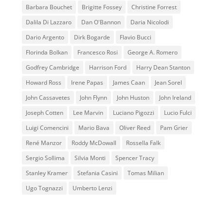
Barbara Bouchet
Brigitte Fossey
Christine Forrest
Dalila Di Lazzaro
Dan O'Bannon
Daria Nicolodi
Dario Argento
Dirk Bogarde
Flavio Bucci
Florinda Bolkan
Francesco Rosi
George A. Romero
Godfrey Cambridge
Harrison Ford
Harry Dean Stanton
Howard Ross
Irene Papas
James Caan
Jean Sorel
John Cassavetes
John Flynn
John Huston
John Ireland
Joseph Cotten
Lee Marvin
Luciano Pigozzi
Lucio Fulci
Luigi Comencini
Mario Bava
Oliver Reed
Pam Grier
René Manzor
Roddy McDowall
Rossella Falk
Sergio Sollima
Silvia Monti
Spencer Tracy
Stanley Kramer
Stefania Casini
Tomas Milian
Ugo Tognazzi
Umberto Lenzi