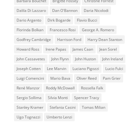
Barbara Bouchet
Brigitte Fossey
Christine Forrest
Dalila Di Lazzaro
Dan O'Bannon
Daria Nicolodi
Dario Argento
Dirk Bogarde
Flavio Bucci
Florinda Bolkan
Francesco Rosi
George A. Romero
Godfrey Cambridge
Harrison Ford
Harry Dean Stanton
Howard Ross
Irene Papas
James Caan
Jean Sorel
John Cassavetes
John Flynn
John Huston
John Ireland
Joseph Cotten
Lee Marvin
Luciano Pigozzi
Lucio Fulci
Luigi Comencini
Mario Bava
Oliver Reed
Pam Grier
René Manzor
Roddy McDowall
Rossella Falk
Sergio Sollima
Silvia Monti
Spencer Tracy
Stanley Kramer
Stefania Casini
Tomas Milian
Ugo Tognazzi
Umberto Lenzi