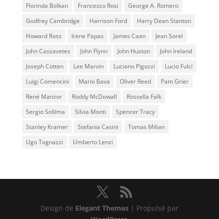
Florinda Bolkan
Francesco Rosi
George A. Romero
Godfrey Cambridge
Harrison Ford
Harry Dean Stanton
Howard Ross
Irene Papas
James Caan
Jean Sorel
John Cassavetes
John Flynn
John Huston
John Ireland
Joseph Cotten
Lee Marvin
Luciano Pigozzi
Lucio Fulci
Luigi Comencini
Mario Bava
Oliver Reed
Pam Grier
René Manzor
Roddy McDowall
Rossella Falk
Sergio Sollima
Silvia Monti
Spencer Tracy
Stanley Kramer
Stefania Casini
Tomas Milian
Ugo Tognazzi
Umberto Lenzi
Design de
Elegant Themes
| Propulsé par