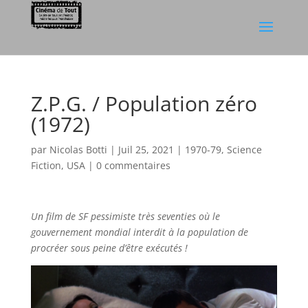
Z.P.G. / Population zéro
(1972)
par
Nicolas Botti
|
Juil 25, 2021
|
1970-79
,
Science
Fiction
,
USA
|
0 commentaires
Un film de SF pessimiste très seventies où le
gouvernement mondial interdit à la population de
procréer sous peine d’être exécutés !