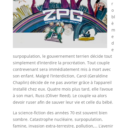
r
o
bl
è
m
e
d
e
surpopulation, le gouvernement terrien décide tout
simplement d’interdire la procréation. Tout couple
contrevenant sera immédiatement mis à mort avec
son enfant. Malgré l’interdiction, Carol (Geraldine
Chaplin) décide de ne pas avorter grâce à l’appareil
installé chez eux. Quatre mois plus tard, elle l’avoue
à son mari, Russ (Oliver Reed). Le couple va alors
devoir ruser afin de sauver leur vie et celle du bébé.
La science-fiction des années 70 est souvent bien
sombre. Catastrophe nucléaire, surpopulation,
famine, invasion extra-terrestre, pollution,… L’avenir