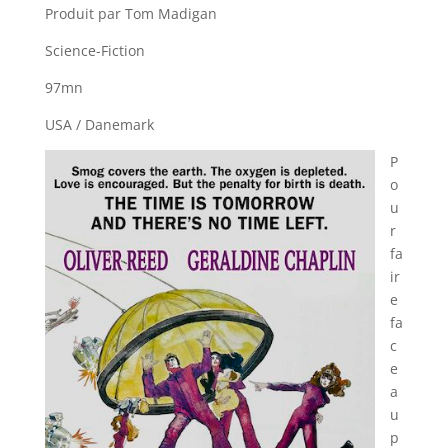
Produit par Tom Madigan
Science-Fiction
97mn
USA / Danemark
P
o
u
r
fa
ir
e
fa
c
e
a
u
p