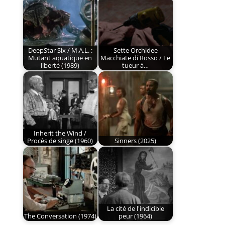
DeepStar Six / M.A.L. :
Sette Orchidee
Mutant aquatique en
Macchiate di Rosso / Le
liberté (1989)
tueur à…
Inherit the Wind /
Procès de singe (1960)
Sinners (2025)
La cité de l'indicible
The Conversation (1974)
peur (1964)