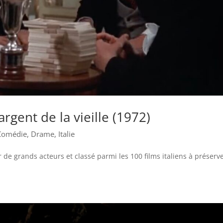
argent de la vieille (1972)
Comédie
,
Drame
,
Italie
 de grands acteurs et classé parmi les 100 films italiens à préserve