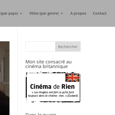
 (par pays)
Films (par genre)
A propos
Contact
Mon site consacré au
cinéma britannique
Dans le nuage