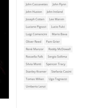
John Cassavetes
John Flynn
John Huston
John Ireland
Joseph Cotten
Lee Marvin
Luciano Pigozzi
Lucio Fulci
Luigi Comencini
Mario Bava
Oliver Reed
Pam Grier
René Manzor
Roddy McDowall
Rossella Falk
Sergio Sollima
Silvia Monti
Spencer Tracy
Stanley Kramer
Stefania Casini
Tomas Milian
Ugo Tognazzi
Umberto Lenzi