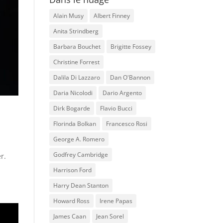
Alain Musy
Albert Finney
Anita Strindberg
Barbara Bouchet
Brigitte Fossey
Christine Forrest
Dalila Di Lazzaro
Dan O'Bannon
Daria Nicolodi
Dario Argento
Dirk Bogarde
Flavio Bucci
Florinda Bolkan
Francesco Rosi
George A. Romero
Godfrey Cambridge
r.
Harrison Ford
Harry Dean Stanton
Howard Ross
Irene Papas
James Caan
Jean Sorel