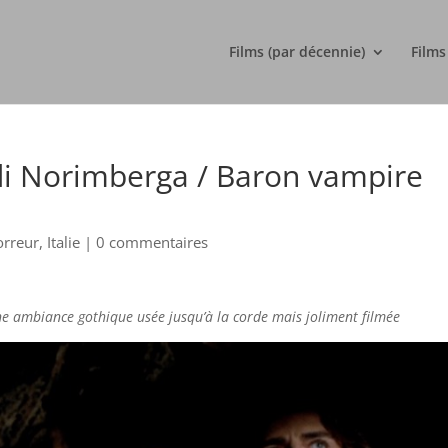
Films (par décennie)
Films
o di Norimberga / Baron vampire
orreur
,
Italie
|
0 commentaires
e ambiance gothique usée jusqu’à la corde mais joliment filmée