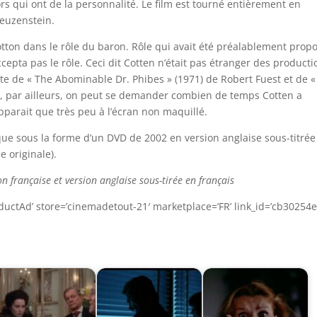
ors qui ont de la personnalité. Le film est tourné entièrement en
euzenstein.
ton dans le rôle du baron. Rôle qui avait été préalablement prop
ccepta pas le rôle. Ceci dit Cotten n’était pas étranger des producti
uste de « The Abominable Dr. Phibes » (1971) de Robert Fuest et de «
 Et, par ailleurs, on peut se demander combien de temps Cotten a
pparait que très peu à l’écran non maquillé.
 que sous la forme d’un DVD de 2002 en version anglaise sous-titrée
e originale).
 française et version anglaise sous-tirée en français
ductAd’ store=’cinemadetout-21′ marketplace=’FR’ link_id=’cb30254e