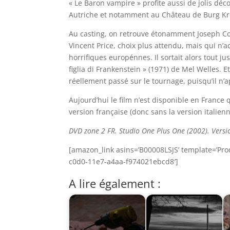
« Le Baron vampire » profite aussi de jolis déc
Autriche et notamment au Château de Burg Kr
Au casting, on retrouve étonamment Joseph Cot
Vincent Price, choix plus attendu, mais qui n’a
horrifiques europénnes. Il sortait alors tout j
figlia di Frankenstein » (1971) de Mel Welles.
réellement passé sur le tournage, puisqu’il n’a
Aujourd’hui le film n’est disponible en France
version française (donc sans la version italienn
DVD zone 2 FR. Studio One Plus One (2002). Version
[amazon_link asins=’B00008LSJS’ template=’Pro
c0d0-11e7-a4aa-f974021ebcd8′]
A lire également :