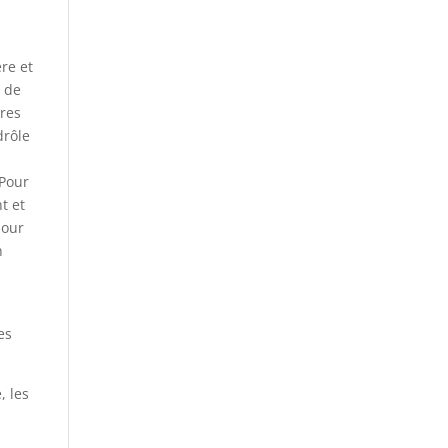
ère et
n de
rres
drôle
 Pour
t et
mour
n
es
, les