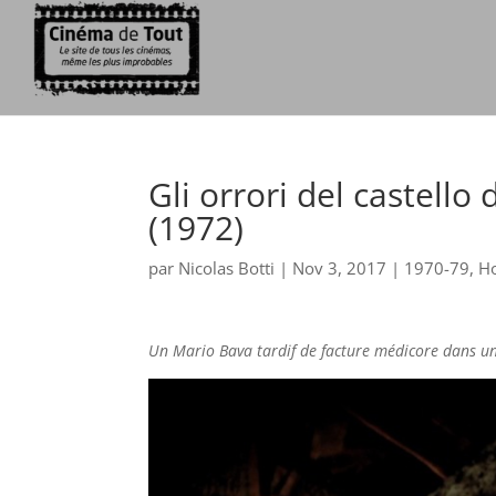
Gli orrori del castell
(1972)
par
Nicolas Botti
|
Nov 3, 2017
|
1970-79
,
H
Un Mario Bava tardif de facture médicore dans un