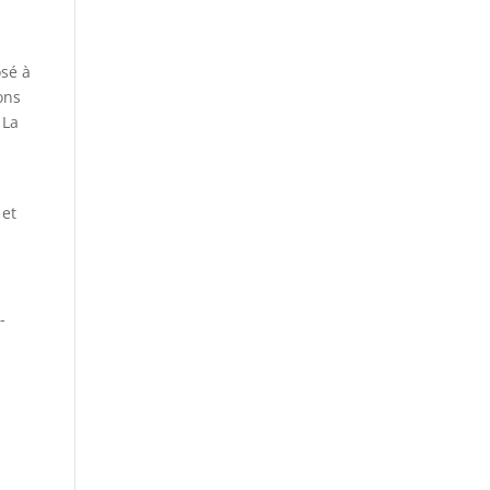
osé à
ons
 La
 et
-