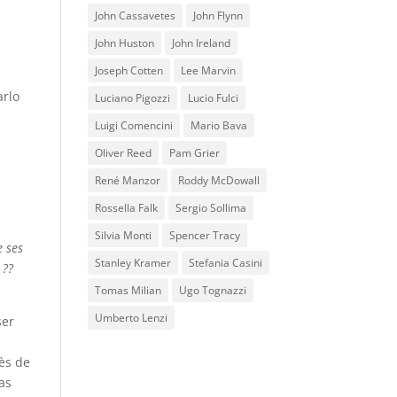
John Cassavetes
John Flynn
John Huston
John Ireland
Joseph Cotten
Lee Marvin
arlo
Luciano Pigozzi
Lucio Fulci
Luigi Comencini
Mario Bava
Oliver Reed
Pam Grier
René Manzor
Roddy McDowall
Rossella Falk
Sergio Sollima
Silvia Monti
Spencer Tracy
e ses
Stanley Kramer
Stefania Casini
 ??
Tomas Milian
Ugo Tognazzi
Umberto Lenzi
ser
ès de
as