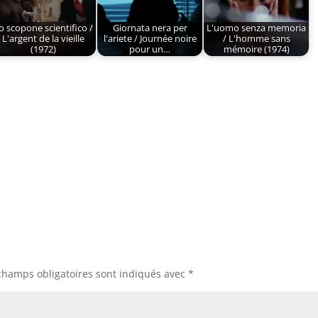
o scopone scientifico /
Giornata nera per
L'uomo senza memoria
L'argent de la vieille
l'ariete / Journée noire
/ L'homme sans
(1972)
pour un…
mémoire (1974)
champs obligatoires sont indiqués avec
*