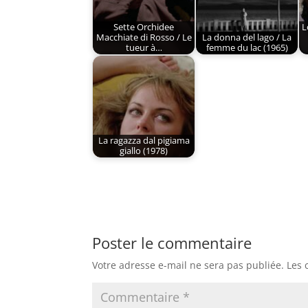
Sette Orchidee
L
Macchiate di Rosso / Le
La donna del lago / La
tueur à…
femme du lac (1965)
La ragazza dal pigiama
giallo (1978)
Poster le commentaire
Votre adresse e-mail ne sera pas publiée.
Les 