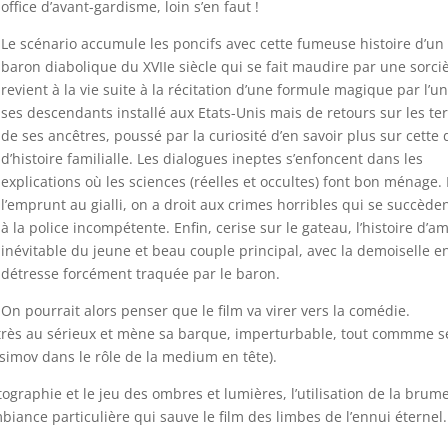
office d’avant-gardisme, loin s’en faut !
Le scénario accumule les poncifs avec cette fumeuse histoire d’un
baron diabolique du XVIIe siècle qui se fait maudire par une sorci
revient à la vie suite à la récitation d’une formule magique par l’u
ses descendants installé aux Etats-Unis mais de retours sur les te
de ses ancêtres, poussé par la curiosité d’en savoir plus sur cette 
d’histoire familialle. Les dialogues ineptes s’enfoncent dans les
explications où les sciences (réelles et occultes) font bon ménage.
l’emprunt au gialli, on a droit aux crimes horribles qui se succèden
à la police incompétente. Enfin, cerise sur le gateau, l’histoire d’a
inévitable du jeune et beau couple principal, avec la demoiselle e
détresse forcément traquée par le baron.
On pourrait alors penser que le film va virer vers la comédie.
 très au sérieux et mène sa barque, imperturbable, tout commme s
Rassimov dans le rôle de la medium en tête).
ographie et le jeu des ombres et lumières, l’utilisation de la brume
iance particulière qui sauve le film des limbes de l’ennui éternel.