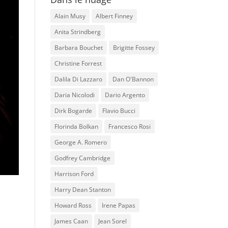
Alain Musy
Albert Finney
Anita Strindberg
Barbara Bouchet
Brigitte Fossey
Christine Forrest
Dalila Di Lazzaro
Dan O'Bannon
Daria Nicolodi
Dario Argento
Dirk Bogarde
Flavio Bucci
Florinda Bolkan
Francesco Rosi
George A. Romero
Godfrey Cambridge
Harrison Ford
Harry Dean Stanton
Howard Ross
Irene Papas
James Caan
Jean Sorel