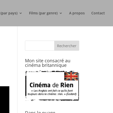
 (par pays)
Films (par genre)
A propos
Contact
Mon site consacré au
cinéma britannique
Dans le nuage