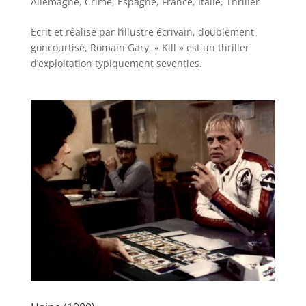
Allemagne
,
Crime
,
Espagne
,
France
,
Italie
,
Thriller
Ecrit et réalisé par l’illustre écrivain, doublement
goncourtisé, Romain Gary, « Kill » est un thriller
d’exploitation typiquement seventies.