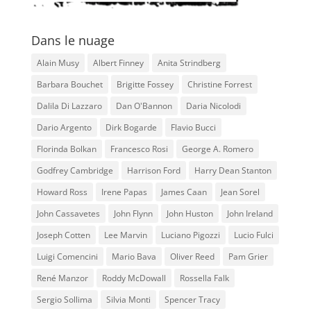
Dans le nuage
Alain Musy
Albert Finney
Anita Strindberg
Barbara Bouchet
Brigitte Fossey
Christine Forrest
Dalila Di Lazzaro
Dan O'Bannon
Daria Nicolodi
Dario Argento
Dirk Bogarde
Flavio Bucci
Florinda Bolkan
Francesco Rosi
George A. Romero
Godfrey Cambridge
Harrison Ford
Harry Dean Stanton
Howard Ross
Irene Papas
James Caan
Jean Sorel
John Cassavetes
John Flynn
John Huston
John Ireland
Joseph Cotten
Lee Marvin
Luciano Pigozzi
Lucio Fulci
Luigi Comencini
Mario Bava
Oliver Reed
Pam Grier
René Manzor
Roddy McDowall
Rossella Falk
Sergio Sollima
Silvia Monti
Spencer Tracy