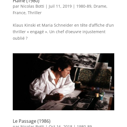
Haine (1980)
par
Nicolas Botti
|
Juil 11, 2019
|
1980-89
,
Drame
,
France
,
Thriller
Klaus Kinski et Maria Schneider en tête d’affiche d’un
thriller « engagé ». Un chef d’oeuvre injustement
oublié ?
Le Passage (1986)
par
Nicolas Botti
|
Oct 16, 2018
|
1980-89
,