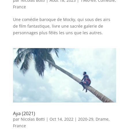
par
Nicolas Botti
|
Août 18, 2023
|
1960-69
,
Comédie
,
France
Une comédie baroque de Mocky, qui sous des airs
de film fantastique, livre une sacrée galerie de
personnages plus fêlés les uns que les autres.
Aya (2021)
par
Nicolas Botti
|
Oct 14, 2022
|
2020-29
,
Drame
,
France