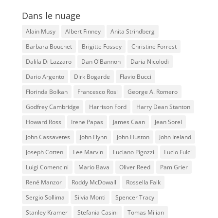
Dans le nuage
Alain Musy
Albert Finney
Anita Strindberg
Barbara Bouchet
Brigitte Fossey
Christine Forrest
Dalila Di Lazzaro
Dan O'Bannon
Daria Nicolodi
Dario Argento
Dirk Bogarde
Flavio Bucci
Florinda Bolkan
Francesco Rosi
George A. Romero
Godfrey Cambridge
Harrison Ford
Harry Dean Stanton
Howard Ross
Irene Papas
James Caan
Jean Sorel
John Cassavetes
John Flynn
John Huston
John Ireland
Joseph Cotten
Lee Marvin
Luciano Pigozzi
Lucio Fulci
Luigi Comencini
Mario Bava
Oliver Reed
Pam Grier
René Manzor
Roddy McDowall
Rossella Falk
Sergio Sollima
Silvia Monti
Spencer Tracy
Stanley Kramer
Stefania Casini
Tomas Milian