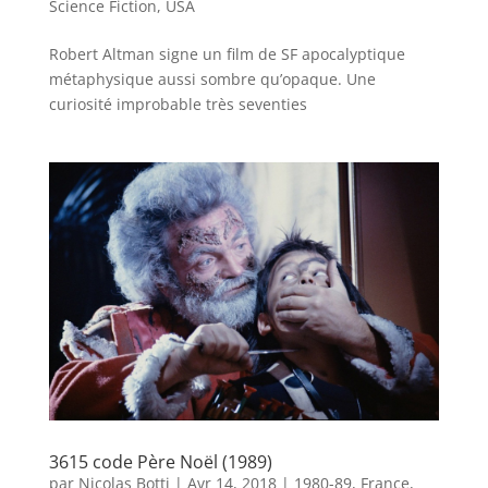
Science Fiction
,
USA
Robert Altman signe un film de SF apocalyptique
métaphysique aussi sombre qu’opaque. Une
curiosité improbable très seventies
3615 code Père Noël (1989)
par
Nicolas Botti
|
Avr 14, 2018
|
1980-89
,
France
,