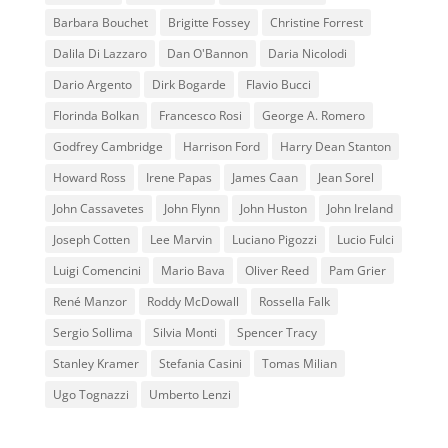
Barbara Bouchet
Brigitte Fossey
Christine Forrest
Dalila Di Lazzaro
Dan O'Bannon
Daria Nicolodi
Dario Argento
Dirk Bogarde
Flavio Bucci
Florinda Bolkan
Francesco Rosi
George A. Romero
Godfrey Cambridge
Harrison Ford
Harry Dean Stanton
Howard Ross
Irene Papas
James Caan
Jean Sorel
John Cassavetes
John Flynn
John Huston
John Ireland
Joseph Cotten
Lee Marvin
Luciano Pigozzi
Lucio Fulci
Luigi Comencini
Mario Bava
Oliver Reed
Pam Grier
René Manzor
Roddy McDowall
Rossella Falk
Sergio Sollima
Silvia Monti
Spencer Tracy
Stanley Kramer
Stefania Casini
Tomas Milian
Ugo Tognazzi
Umberto Lenzi