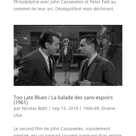
Philadelphie avec John Cassavetes et Peter Falk au
sommet de leur art. Déséquilibré mais déchirant.
Too Late Blues / La balade des sans-espoirs
(1961)
par
Nicolas Botti
|
Sep 15, 2018
|
1960-69
,
Drame
,
USA
Le second film de John Cassavetes, injustement
négligé, est un portrait souvent poignant d’un artiste