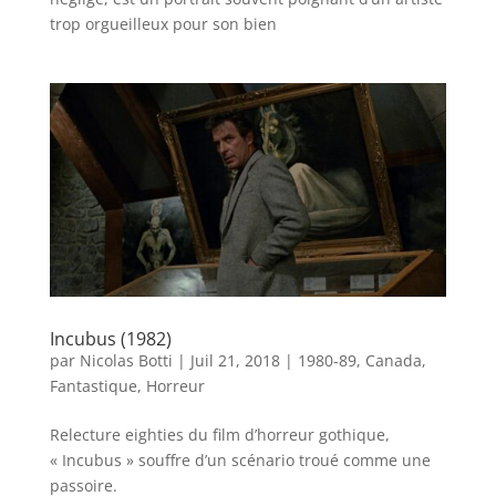
trop orgueilleux pour son bien
Incubus (1982)
par
Nicolas Botti
|
Juil 21, 2018
|
1980-89
,
Canada
,
Fantastique
,
Horreur
Relecture eighties du film d’horreur gothique,
« Incubus » souffre d’un scénario troué comme une
passoire.