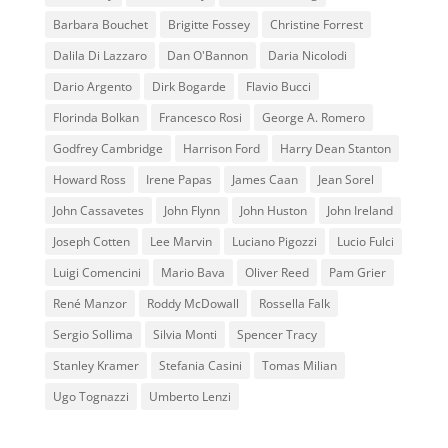
Barbara Bouchet
Brigitte Fossey
Christine Forrest
Dalila Di Lazzaro
Dan O'Bannon
Daria Nicolodi
Dario Argento
Dirk Bogarde
Flavio Bucci
Florinda Bolkan
Francesco Rosi
George A. Romero
Godfrey Cambridge
Harrison Ford
Harry Dean Stanton
Howard Ross
Irene Papas
James Caan
Jean Sorel
John Cassavetes
John Flynn
John Huston
John Ireland
Joseph Cotten
Lee Marvin
Luciano Pigozzi
Lucio Fulci
Luigi Comencini
Mario Bava
Oliver Reed
Pam Grier
René Manzor
Roddy McDowall
Rossella Falk
Sergio Sollima
Silvia Monti
Spencer Tracy
Stanley Kramer
Stefania Casini
Tomas Milian
Ugo Tognazzi
Umberto Lenzi