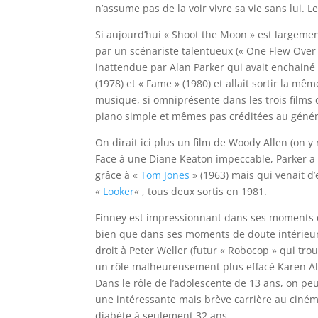
n’assume pas de la voir vivre sa vie sans lui. L
Si aujourd’hui « Shoot the Moon » est largement
par un scénariste talentueux (« One Flew Over 
inattendue par Alan Parker qui avait enchainé 
(1978) et « Fame » (1980) et allait sortir la mê
musique, si omniprésente dans les trois films 
piano simple et mêmes pas créditées au génér
On dirait ici plus un film de Woody Allen (on y 
Face à une Diane Keaton impeccable, Parker a e
grâce à «
Tom Jones
» (1963) mais qui venait d
«
Looker
« , tous deux sortis en 1981.
Finney est impressionnant dans ses moments de
bien que dans ses moments de doute intérieur o
droit à Peter Weller (futur « Robocop » qui trou
un rôle malheureusement plus effacé Karen Alle
Dans le rôle de l’adolescente de 13 ans, on peu
une intéressante mais brève carrière au cinéma
diabète à seulement 32 ans.