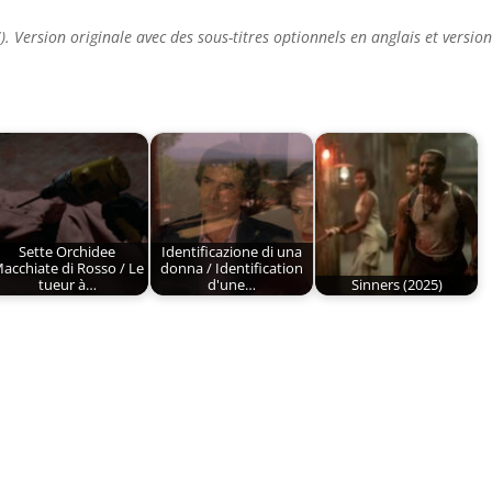
Version originale avec des sous-titres optionnels en anglais et versio
Sette Orchidee
Identificazione di una
acchiate di Rosso / Le
donna / Identification
tueur à…
d'une…
Sinners (2025)