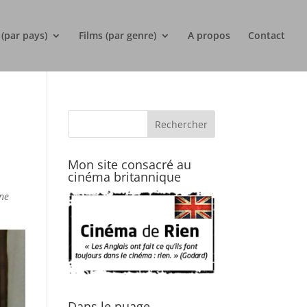
 (par pays)
Films (par genre)
A propos
Contact
Mon site consacré au
cinéma britannique
ane
Dans le nuage