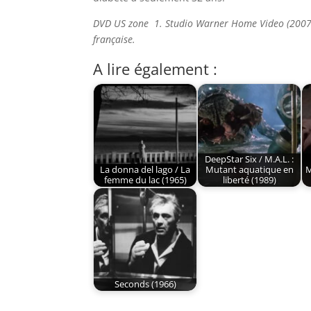
DVD US zone 1. Studio Warner Home Video (2007). 
française.
A lire également :
DeepStar Six / M.A.L. :
La donna del lago / La
Mutant aquatique en
M
femme du lac (1965)
liberté (1989)
Seconds (1966)