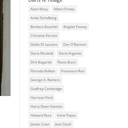
Alain Musy
Albert Finney
Anita Strindberg
Barbara Bouchet
Brigitte Fossey
Christine Forrest
Dalila Di Lazzaro
Dan O'Bannon
Daria Nicolodi
Dario Argento
Dirk Bogarde
Flavio Bucci
Florinda Bolkan
Francesco Rosi
George A. Romero
Godfrey Cambridge
Harrison Ford
Harry Dean Stanton
Howard Ross
Irene Papas
James Caan
Jean Sorel