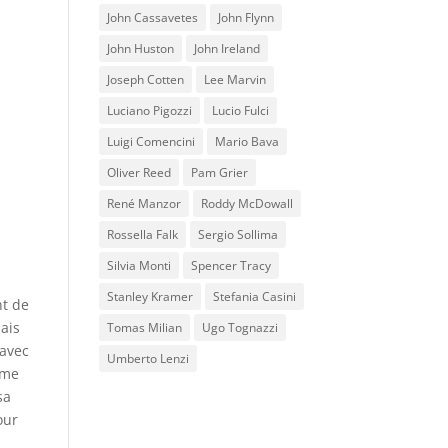
John Cassavetes
John Flynn
John Huston
John Ireland
Joseph Cotten
Lee Marvin
Luciano Pigozzi
Lucio Fulci
Luigi Comencini
Mario Bava
Oliver Reed
Pam Grier
René Manzor
Roddy McDowall
Rossella Falk
Sergio Sollima
Silvia Monti
Spencer Tracy
Stanley Kramer
Stefania Casini
nt de
ais
Tomas Milian
Ugo Tognazzi
 avec
Umberto Lenzi
mme
sa
our