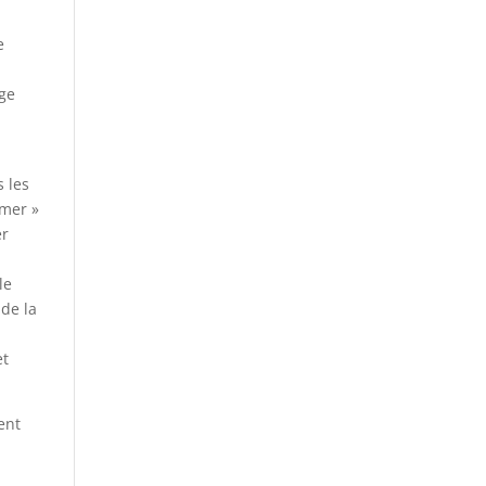
e
rge
s les
amer »
er
le
 de la
u
et
ent