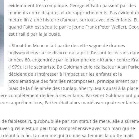
évidemment très compliqué. George et Faith passent par des
moments entre disputes et de rapprochements. Pas évident d
mettre fin à une histoire d’amour, surtout avec des enfants. Et
quand Faith est séduite par le jeune Frank (Peter Weller), Geo
est tiraillé par la jalousie.
« Shoot the Moon » fait partie de cette vague de drames
hollywoodiens sur le divorce qui a prit d’assaut les écrans dan
années 80, engendrée par le triomphe de « Kramer contre Kr
(1979). Ici le scénariste Bo Goldman et le réalisateur Alan Park
décident de s’intéresser à l’impact sur les enfants et la
problématique des familles recomposées, principalement par 
biais de la fille ainée des Dunlap, Sherry. Mais aussi à la place
mère complètement dédiée à ses enfants. Parker et Goldman ont p
 leurs appréhensions, Parker était alors marié avec quatre enfants 
e faiblesse ?), qu’obnubilée par son statut de mère, elle a sûrem
ouver qu’elle est un peu trop compréhensive avec son mari qui se
début à la fin. Un homme qui trompe sa femme, la quitte mais