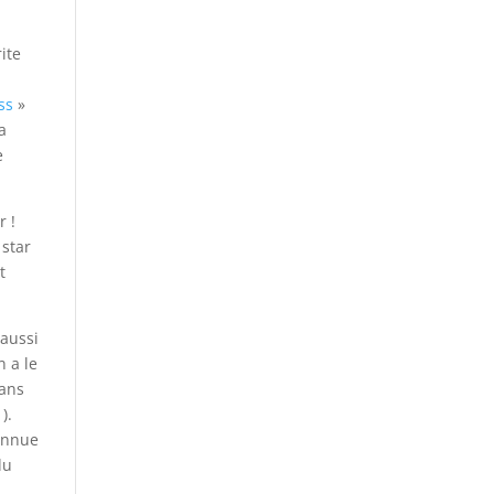
ite
ss
»
a
e
r !
 star
t
 aussi
n a le
dans
).
connue
du