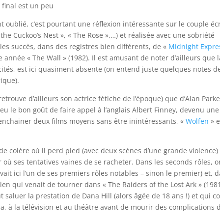
e final est un peu
 oublié, c’est pourtant une réflexion intéressante sur le couple écr
the Cuckoo’s Nest », « The Rose »,…) et réalisée avec une sobriété
les succès, dans des registres bien différents, de «
Midnight Expre
me année « The Wall » (1982). Il est amusant de noter d’ailleurs que l
cités, est ici quasiment absente (on entend juste quelques notes d
ique).
retrouve d’ailleurs son actrice fétiche de l’époque) que d’Alan Parke
u le bon goût de faire appel à l’anglais Albert Finney, devenu une
’enchainer deux films moyens sans être inintéressants, «
Wolfen
» e
 colère où il perd pied (avec deux scènes d’une grande violence)
ù ses tentatives vaines de se racheter. Dans les seconds rôles, o
vait ici l’un de ses premiers rôles notables – sinon le premier) et, 
n qui venait de tourner dans « The Raiders of the Lost Ark » (1981
t saluer la prestation de Dana Hill (alors âgée de 18 ans !) et qui 
, à la télévision et au théâtre avant de mourir des complications 