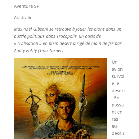
Aventure SF
Australie
Max (Mel Gibson) se retrouve à jouer les pions dans un
puzzle politique dans Trocopolis, un oasis de
« civilisation » en plein désert dirigé de main de fer par
Aunty Entity (Tina Turner)
Un
avion
survol
e le
désert
. En
passa
nt en
ras
au-
dessu