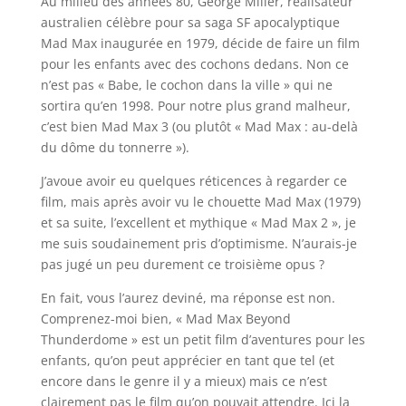
Au milieu des années 80, George Miller, réalisateur
australien célèbre pour sa saga SF apocalyptique
Mad Max inaugurée en 1979, décide de faire un film
pour les enfants avec des cochons dedans. Non ce
n’est pas « Babe, le cochon dans la ville » qui ne
sortira qu’en 1998. Pour notre plus grand malheur,
c’est bien Mad Max 3 (ou plutôt « Mad Max : au-delà
du dôme du tonnerre »).
J’avoue avoir eu quelques réticences à regarder ce
film, mais après avoir vu le chouette Mad Max (1979)
et sa suite, l’excellent et mythique « Mad Max 2 », je
me suis soudainement pris d’optimisme. N’aurais-je
pas jugé un peu durement ce troisième opus ?
En fait, vous l’aurez deviné, ma réponse est non.
Comprenez-moi bien, « Mad Max Beyond
Thunderdome » est un petit film d’aventures pour les
enfants, qu’on peut apprécier en tant que tel (et
encore dans le genre il y a mieux) mais ce n’est
clairement pas le film qu’on pouvait attendre. Ici la