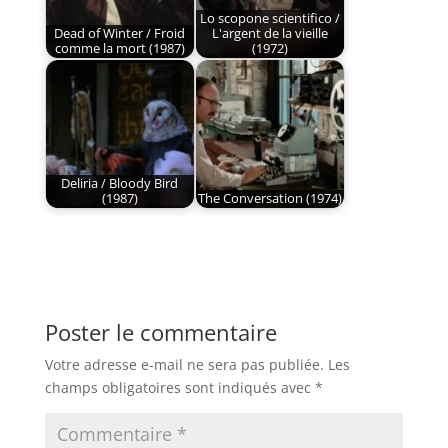
Lo scopone scientifico /
Dead of Winter / Froid
L'argent de la vieille
comme la mort (1987)
(1972)
Deliria / Bloody Bird
(1987)
The Conversation (1974)
Poster le commentaire
Votre adresse e-mail ne sera pas publiée.
Les
champs obligatoires sont indiqués avec
*