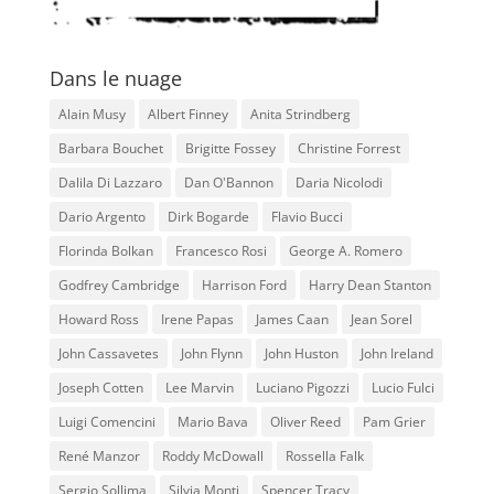
Dans le nuage
Alain Musy
Albert Finney
Anita Strindberg
Barbara Bouchet
Brigitte Fossey
Christine Forrest
Dalila Di Lazzaro
Dan O'Bannon
Daria Nicolodi
Dario Argento
Dirk Bogarde
Flavio Bucci
Florinda Bolkan
Francesco Rosi
George A. Romero
Godfrey Cambridge
Harrison Ford
Harry Dean Stanton
Howard Ross
Irene Papas
James Caan
Jean Sorel
John Cassavetes
John Flynn
John Huston
John Ireland
Joseph Cotten
Lee Marvin
Luciano Pigozzi
Lucio Fulci
Luigi Comencini
Mario Bava
Oliver Reed
Pam Grier
René Manzor
Roddy McDowall
Rossella Falk
Sergio Sollima
Silvia Monti
Spencer Tracy