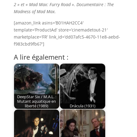
2 » et « Mad Max: Furry Road ». Documentaire : The
Madness of Mad Max.
[amazon_link asins=’B01HAH2CC4′
template=’ProductAd’ store=’cinemadetout-21′
marketplace=’FR’ link_id=’dd07afc5-4670-11e8-aebd-
f983cbd9fb67′]
A lire également :
DeepStar Six / M.A.L. :
Mutant aquatique en
liberté (1989)
Drácula (1931)