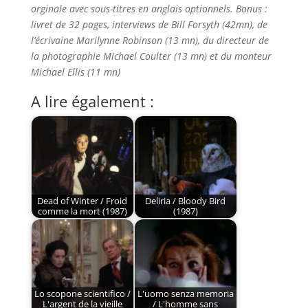
orginale avec sous-titres en anglais optionnels. Bonus :
livret de 32 pages, interviews de Bill Forsyth (42mn), de
l’écrivaine Marilynne Robinson (13 mn), du directeur de
la photographie Michael Coulter (13 mn) et du monteur
Michael Ellis (11 mn)
A lire également :
Dead of Winter / Froid
Deliria / Bloody Bird
comme la mort (1987)
(1987)
Lo scopone scientifico /
L'uomo senza memoria
L'argent de la vieille
/ L'homme sans