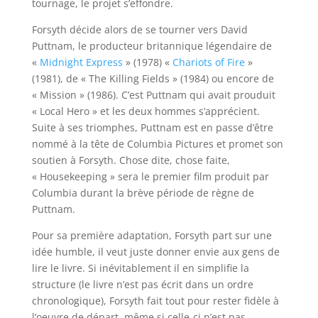
tournage, le projet s’effondre.
Forsyth décide alors de se tourner vers David
Puttnam, le producteur britannique légendaire de
«
Midnight Express
» (1978) «
Chariots of Fire
»
(1981), de « The Killing Fields » (1984) ou encore de
« Mission » (1986). C’est Puttnam qui avait prouduit
« Local Hero » et les deux hommes s’apprécient.
Suite à ses triomphes, Puttnam est en passe d’être
nommé à la tête de Columbia Pictures et promet son
soutien à Forsyth. Chose dite, chose faite,
« Housekeeping » sera le premier film produit par
Columbia durant la brève période de règne de
Puttnam.
Pour sa première adaptation, Forsyth part sur une
idée humble, il veut juste donner envie aux gens de
lire le livre. Si inévitablement il en simplifie la
structure (le livre n’est pas écrit dans un ordre
chronologique), Forsyth fait tout pour rester fidèle à
l’oeuvre de départ, même si celle-ci n’est pas