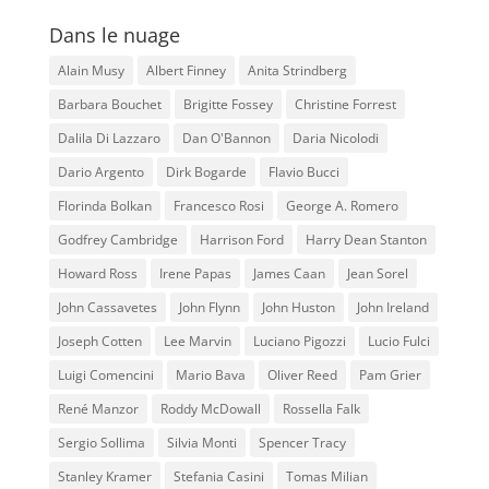
Dans le nuage
Alain Musy
Albert Finney
Anita Strindberg
Barbara Bouchet
Brigitte Fossey
Christine Forrest
Dalila Di Lazzaro
Dan O'Bannon
Daria Nicolodi
Dario Argento
Dirk Bogarde
Flavio Bucci
Florinda Bolkan
Francesco Rosi
George A. Romero
Godfrey Cambridge
Harrison Ford
Harry Dean Stanton
Howard Ross
Irene Papas
James Caan
Jean Sorel
John Cassavetes
John Flynn
John Huston
John Ireland
Joseph Cotten
Lee Marvin
Luciano Pigozzi
Lucio Fulci
Luigi Comencini
Mario Bava
Oliver Reed
Pam Grier
René Manzor
Roddy McDowall
Rossella Falk
Sergio Sollima
Silvia Monti
Spencer Tracy
Stanley Kramer
Stefania Casini
Tomas Milian