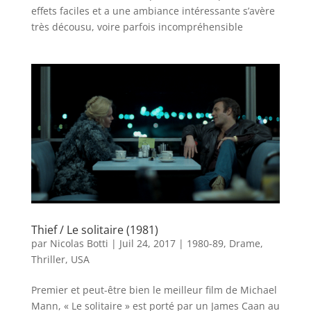
effets faciles et a une ambiance intéressante s’avère
très décousu, voire parfois incompréhensible
Thief / Le solitaire (1981)
par
Nicolas Botti
|
Juil 24, 2017
|
1980-89
,
Drame
,
Thriller
,
USA
Premier et peut-être bien le meilleur film de Michael
Mann, « Le solitaire » est porté par un James Caan au