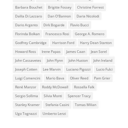
Barbara Bouchet
Brigitte Fossey
Christine Forrest
Dalila Di Lazzaro
Dan O'Bannon
Daria Nicolodi
Dario Argento
Dirk Bogarde
Flavio Bucci
Florinda Bolkan
Francesco Rosi
George A. Romero
Godfrey Cambridge
Harrison Ford
Harry Dean Stanton
Howard Ross
Irene Papas
James Caan
Jean Sorel
John Cassavetes
John Flynn
John Huston
John Ireland
Joseph Cotten
Lee Marvin
Luciano Pigozzi
Lucio Fulci
Luigi Comencini
Mario Bava
Oliver Reed
Pam Grier
René Manzor
Roddy McDowall
Rossella Falk
Sergio Sollima
Silvia Monti
Spencer Tracy
Stanley Kramer
Stefania Casini
Tomas Milian
Ugo Tognazzi
Umberto Lenzi