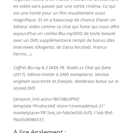
en vidéo sans passer par une sortie cinéma. Ce qui
est une honte pour un film visuellement aussi
magnifique. Et on a beaucoup de chance d’avoir un
éditeur vidéo comme Le chat qui fume qui nous offre
aujourd’hui un combo Blu-ray/DVD de toute beauté
avec un DVD supplémentaire rempli de bonus (des
interviews d’Argento, de Daria Nicolodi, Franco
Ferrini,..).
Coffret Blu-ray & 2 DVDs FR. Studio Le Chat qui fume
(2017). Edition limitée à 2000 exemplaires. Version
originale sous-titrée en français. Nombreux bonus sur le
second DVD
[amazon_link asins=’B074BL9P9Q’
template=’ProductAd’ store=’cinemadetout-21′
marketplace=’FR’ link_id=’b8c0e500-0cf5-11e8-9fef-
f9a35d898653′]
A lire également :