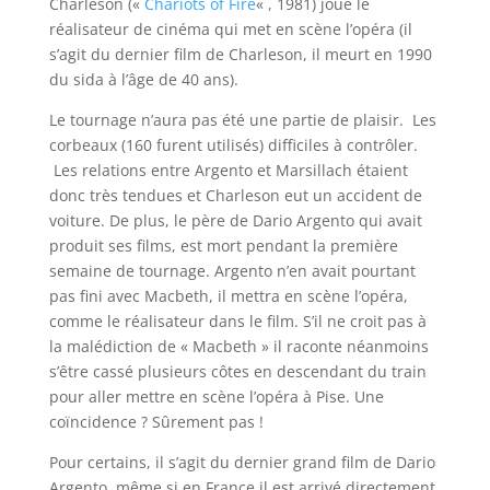
Charleson («
Chariots of Fire
« , 1981) joue le
réalisateur de cinéma qui met en scène l’opéra (il
s’agit du dernier film de Charleson, il meurt en 1990
du sida à l’âge de 40 ans).
Le tournage n’aura pas été une partie de plaisir. Les
corbeaux (160 furent utilisés) difficiles à contrôler.
Les relations entre Argento et Marsillach étaient
donc très tendues et Charleson eut un accident de
voiture. De plus, le père de Dario Argento qui avait
produit ses films, est mort pendant la première
semaine de tournage. Argento n’en avait pourtant
pas fini avec Macbeth, il mettra en scène l’opéra,
comme le réalisateur dans le film. S’il ne croit pas à
la malédiction de « Macbeth » il raconte néanmoins
s’être cassé plusieurs côtes en descendant du train
pour aller mettre en scène l’opéra à Pise. Une
coïncidence ? Sûrement pas !
Pour certains, il s’agit du dernier grand film de Dario
Argento, même si en France il est arrivé directement