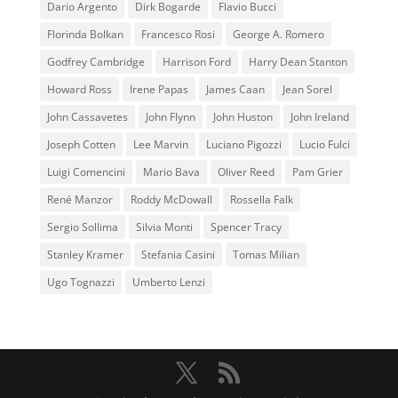
Dario Argento
Dirk Bogarde
Flavio Bucci
Florinda Bolkan
Francesco Rosi
George A. Romero
Godfrey Cambridge
Harrison Ford
Harry Dean Stanton
Howard Ross
Irene Papas
James Caan
Jean Sorel
John Cassavetes
John Flynn
John Huston
John Ireland
Joseph Cotten
Lee Marvin
Luciano Pigozzi
Lucio Fulci
Luigi Comencini
Mario Bava
Oliver Reed
Pam Grier
René Manzor
Roddy McDowall
Rossella Falk
Sergio Sollima
Silvia Monti
Spencer Tracy
Stanley Kramer
Stefania Casini
Tomas Milian
Ugo Tognazzi
Umberto Lenzi