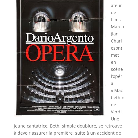
ateur
de
films
Marco
(Ian
Charl
eson)
met
en
scène
l’opér
a
« Mac
beth »
de
Verdi.
Une
jeune cantatrice, Beth, simple doublure, se retrouve
à devoir assurer la première, suite à un accident de