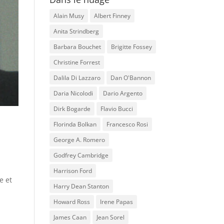
Alain Musy
Albert Finney
Anita Strindberg
Barbara Bouchet
Brigitte Fossey
Christine Forrest
Dalila Di Lazzaro
Dan O'Bannon
Daria Nicolodi
Dario Argento
Dirk Bogarde
Flavio Bucci
Florinda Bolkan
Francesco Rosi
George A. Romero
Godfrey Cambridge
Harrison Ford
e et
Harry Dean Stanton
Howard Ross
Irene Papas
James Caan
Jean Sorel