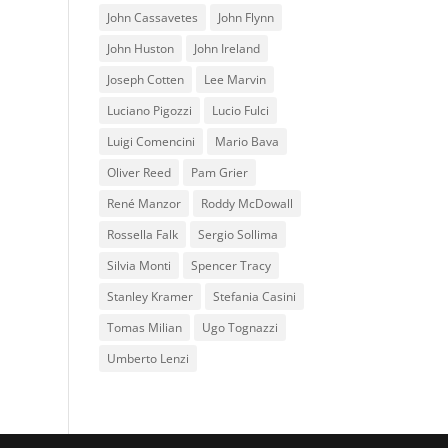
John Cassavetes
John Flynn
John Huston
John Ireland
Joseph Cotten
Lee Marvin
Luciano Pigozzi
Lucio Fulci
Luigi Comencini
Mario Bava
Oliver Reed
Pam Grier
René Manzor
Roddy McDowall
Rossella Falk
Sergio Sollima
Silvia Monti
Spencer Tracy
Stanley Kramer
Stefania Casini
Tomas Milian
Ugo Tognazzi
Umberto Lenzi