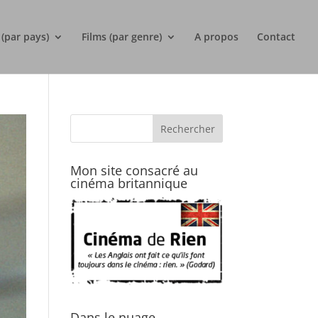
 (par pays)
Films (par genre)
A propos
Contact
Mon site consacré au
cinéma britannique
Dans le nuage