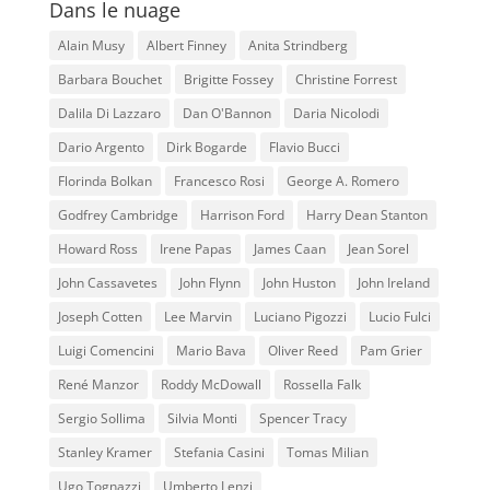
Dans le nuage
Alain Musy
Albert Finney
Anita Strindberg
Barbara Bouchet
Brigitte Fossey
Christine Forrest
Dalila Di Lazzaro
Dan O'Bannon
Daria Nicolodi
Dario Argento
Dirk Bogarde
Flavio Bucci
Florinda Bolkan
Francesco Rosi
George A. Romero
Godfrey Cambridge
Harrison Ford
Harry Dean Stanton
Howard Ross
Irene Papas
James Caan
Jean Sorel
John Cassavetes
John Flynn
John Huston
John Ireland
Joseph Cotten
Lee Marvin
Luciano Pigozzi
Lucio Fulci
Luigi Comencini
Mario Bava
Oliver Reed
Pam Grier
René Manzor
Roddy McDowall
Rossella Falk
Sergio Sollima
Silvia Monti
Spencer Tracy
Stanley Kramer
Stefania Casini
Tomas Milian
Ugo Tognazzi
Umberto Lenzi