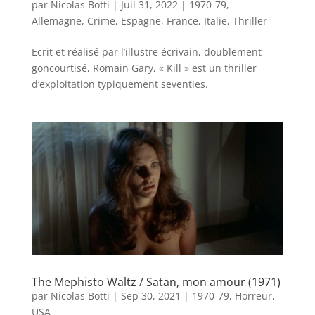
par
Nicolas Botti
|
Juil 31, 2022
|
1970-79
,
Allemagne
,
Crime
,
Espagne
,
France
,
Italie
,
Thriller
Ecrit et réalisé par l’illustre écrivain, doublement
goncourtisé, Romain Gary, « Kill » est un thriller
d’exploitation typiquement seventies.
The Mephisto Waltz / Satan, mon amour (1971)
par
Nicolas Botti
|
Sep 30, 2021
|
1970-79
,
Horreur
,
USA