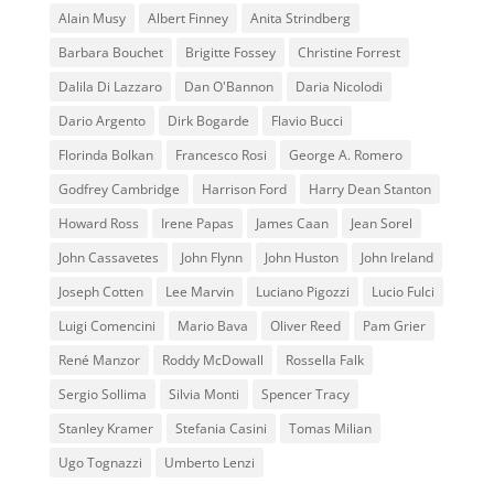
Alain Musy
Albert Finney
Anita Strindberg
Barbara Bouchet
Brigitte Fossey
Christine Forrest
Dalila Di Lazzaro
Dan O'Bannon
Daria Nicolodi
Dario Argento
Dirk Bogarde
Flavio Bucci
Florinda Bolkan
Francesco Rosi
George A. Romero
Godfrey Cambridge
Harrison Ford
Harry Dean Stanton
Howard Ross
Irene Papas
James Caan
Jean Sorel
John Cassavetes
John Flynn
John Huston
John Ireland
Joseph Cotten
Lee Marvin
Luciano Pigozzi
Lucio Fulci
Luigi Comencini
Mario Bava
Oliver Reed
Pam Grier
René Manzor
Roddy McDowall
Rossella Falk
Sergio Sollima
Silvia Monti
Spencer Tracy
Stanley Kramer
Stefania Casini
Tomas Milian
Ugo Tognazzi
Umberto Lenzi