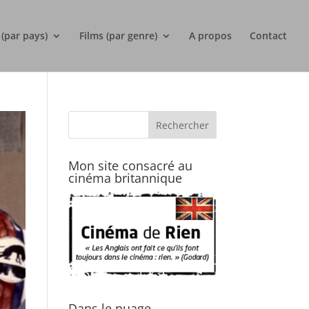
 (par pays)
Films (par genre)
A propos
Contact
Mon site consacré au
cinéma britannique
Dans le nuage