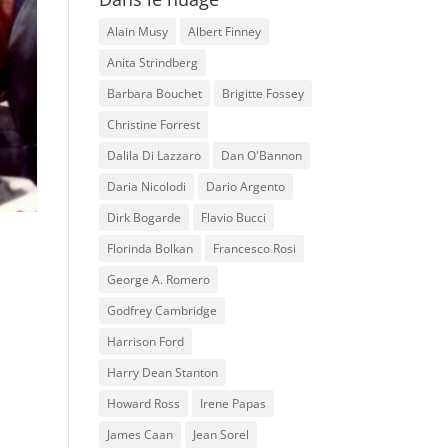
Alain Musy
Albert Finney
Anita Strindberg
Barbara Bouchet
Brigitte Fossey
Christine Forrest
Dalila Di Lazzaro
Dan O'Bannon
Daria Nicolodi
Dario Argento
Dirk Bogarde
Flavio Bucci
Florinda Bolkan
Francesco Rosi
George A. Romero
Godfrey Cambridge
Harrison Ford
Harry Dean Stanton
Howard Ross
Irene Papas
James Caan
Jean Sorel