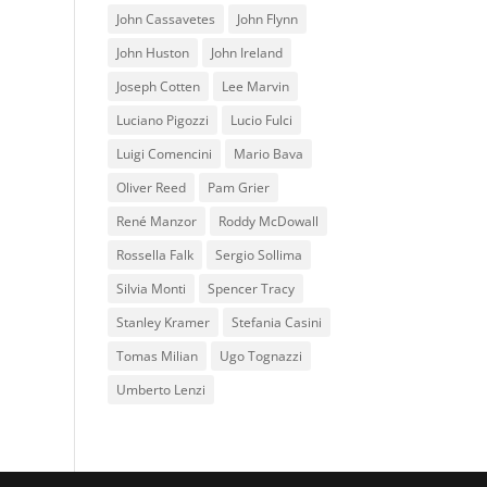
John Cassavetes
John Flynn
John Huston
John Ireland
Joseph Cotten
Lee Marvin
Luciano Pigozzi
Lucio Fulci
Luigi Comencini
Mario Bava
Oliver Reed
Pam Grier
René Manzor
Roddy McDowall
Rossella Falk
Sergio Sollima
Silvia Monti
Spencer Tracy
Stanley Kramer
Stefania Casini
Tomas Milian
Ugo Tognazzi
Umberto Lenzi