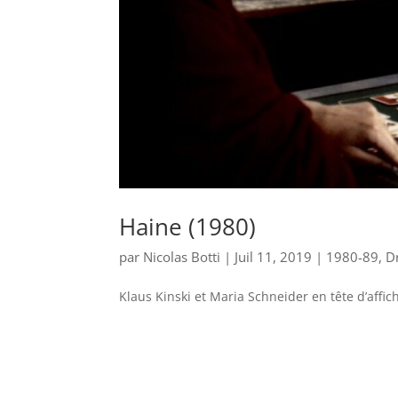
Haine (1980)
par
Nicolas Botti
|
Juil 11, 2019
|
1980-89
,
D
Klaus Kinski et Maria Schneider en tête d’affic