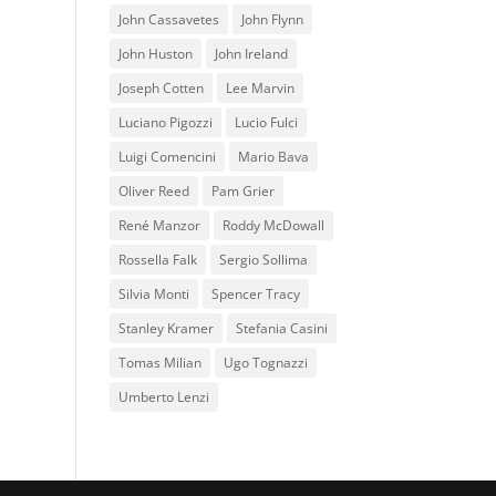
John Cassavetes
John Flynn
John Huston
John Ireland
Joseph Cotten
Lee Marvin
Luciano Pigozzi
Lucio Fulci
Luigi Comencini
Mario Bava
Oliver Reed
Pam Grier
René Manzor
Roddy McDowall
Rossella Falk
Sergio Sollima
Silvia Monti
Spencer Tracy
Stanley Kramer
Stefania Casini
Tomas Milian
Ugo Tognazzi
Umberto Lenzi