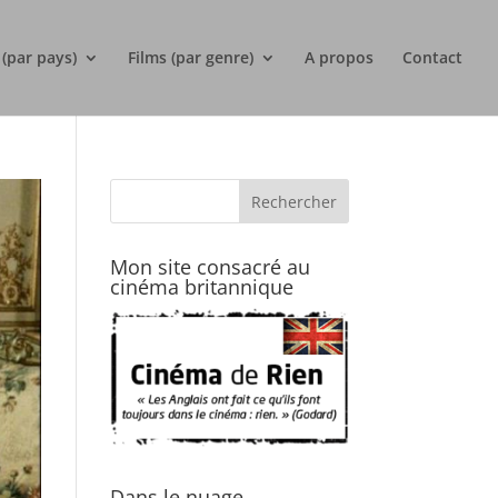
 (par pays)
Films (par genre)
A propos
Contact
Mon site consacré au
cinéma britannique
Dans le nuage