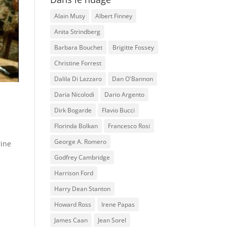
Alain Musy
Albert Finney
Anita Strindberg
Barbara Bouchet
Brigitte Fossey
Christine Forrest
Dalila Di Lazzaro
Dan O'Bannon
Daria Nicolodi
Dario Argento
Dirk Bogarde
Flavio Bucci
Florinda Bolkan
Francesco Rosi
George A. Romero
rine
Godfrey Cambridge
Harrison Ford
Harry Dean Stanton
Howard Ross
Irene Papas
James Caan
Jean Sorel