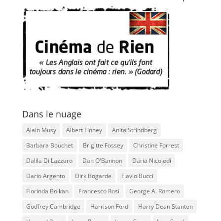
Dans le nuage
Alain Musy
Albert Finney
Anita Strindberg
Barbara Bouchet
Brigitte Fossey
Christine Forrest
Dalila Di Lazzaro
Dan O'Bannon
Daria Nicolodi
Dario Argento
Dirk Bogarde
Flavio Bucci
Florinda Bolkan
Francesco Rosi
George A. Romero
Godfrey Cambridge
Harrison Ford
Harry Dean Stanton