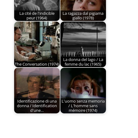
La cité de l'indicible
La ragazza dal pigiama
peur (1964)
giallo (1978)
La donna del lago / La
The Conversation (1974)
femme du lac (1965)
Identificazione di una
L'uomo senza memoria
donna / Identification
/ L'homme sans
d'une…
mémoire (1974)