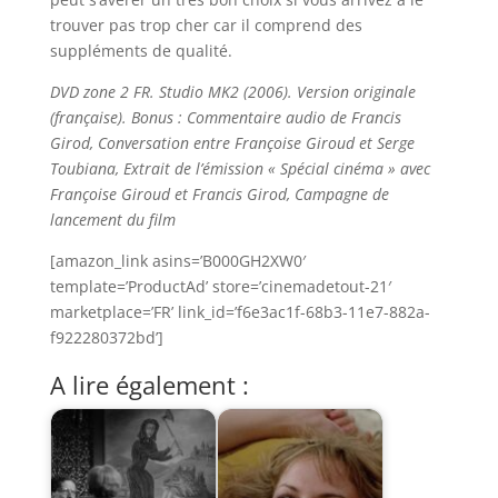
trouver pas trop cher car il comprend des
suppléments de qualité.
DVD zone 2 FR. Studio MK2 (2006). Version originale
(française). Bonus : Commentaire audio de Francis
Girod, Conversation entre Françoise Giroud et Serge
Toubiana, Extrait de l’émission « Spécial cinéma » avec
Françoise Giroud et Francis Girod, Campagne de
lancement du film
[amazon_link asins=’B000GH2XW0′
template=’ProductAd’ store=’cinemadetout-21′
marketplace=’FR’ link_id=’f6e3ac1f-68b3-11e7-882a-
f922280372bd’]
A lire également :