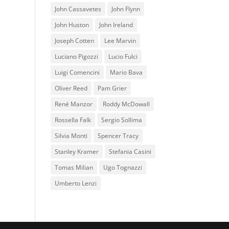
John Cassavetes
John Flynn
John Huston
John Ireland
Joseph Cotten
Lee Marvin
Luciano Pigozzi
Lucio Fulci
Luigi Comencini
Mario Bava
Oliver Reed
Pam Grier
René Manzor
Roddy McDowall
Rossella Falk
Sergio Sollima
Silvia Monti
Spencer Tracy
Stanley Kramer
Stefania Casini
Tomas Milian
Ugo Tognazzi
Umberto Lenzi