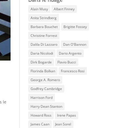
Alain Musy
Albert Finney
Anita Strindberg
Barbara Bouchet
Brigitte Fossey
Christine Forrest
Dalila Di Lazzaro
Dan O'Bannon
Daria Nicolodi
Dario Argento
Dirk Bogarde
Flavio Bucci
Florinda Bolkan
Francesco Rosi
George A. Romero
Godfrey Cambridge
Harrison Ford
s le
Harry Dean Stanton
Howard Ross
Irene Papas
James Caan
Jean Sorel