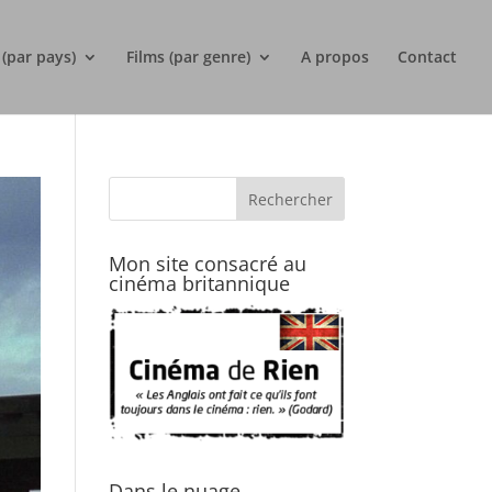
 (par pays)
Films (par genre)
A propos
Contact
Mon site consacré au
cinéma britannique
Dans le nuage