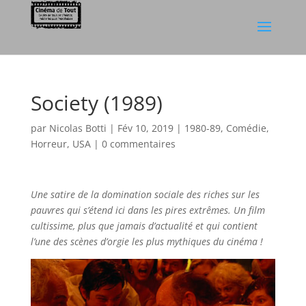
Society (1989)
par
Nicolas Botti
|
Fév 10, 2019
|
1980-89
,
Comédie
,
Horreur
,
USA
|
0 commentaires
Une satire de la domination sociale des riches sur les
pauvres qui s’étend ici dans les pires extrêmes. Un film
cultissime, plus que jamais d’actualité et qui contient
l’une des scènes d’orgie les plus mythiques du cinéma !