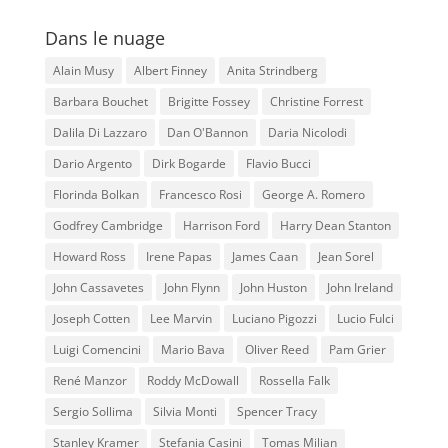
Dans le nuage
Alain Musy
Albert Finney
Anita Strindberg
Barbara Bouchet
Brigitte Fossey
Christine Forrest
Dalila Di Lazzaro
Dan O'Bannon
Daria Nicolodi
Dario Argento
Dirk Bogarde
Flavio Bucci
Florinda Bolkan
Francesco Rosi
George A. Romero
Godfrey Cambridge
Harrison Ford
Harry Dean Stanton
Howard Ross
Irene Papas
James Caan
Jean Sorel
John Cassavetes
John Flynn
John Huston
John Ireland
Joseph Cotten
Lee Marvin
Luciano Pigozzi
Lucio Fulci
Luigi Comencini
Mario Bava
Oliver Reed
Pam Grier
René Manzor
Roddy McDowall
Rossella Falk
Sergio Sollima
Silvia Monti
Spencer Tracy
Stanley Kramer
Stefania Casini
Tomas Milian