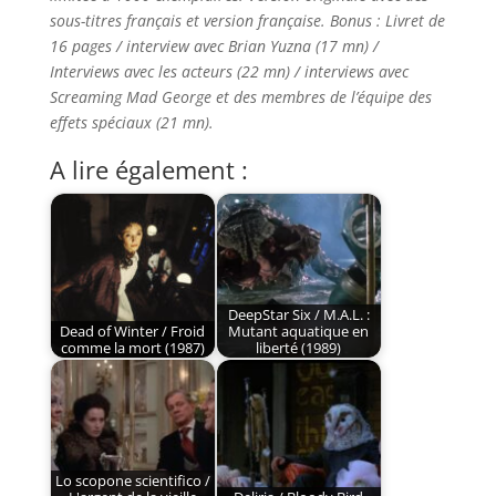
sous-titres français et version française. Bonus : Livret de
16 pages / interview avec Brian Yuzna (17 mn) /
Interviews avec les acteurs (22 mn) / interviews avec
Screaming Mad George et des membres de l’équipe des
effets spéciaux (21 mn).
A lire également :
DeepStar Six / M.A.L. :
Dead of Winter / Froid
Mutant aquatique en
comme la mort (1987)
liberté (1989)
Lo scopone scientifico /