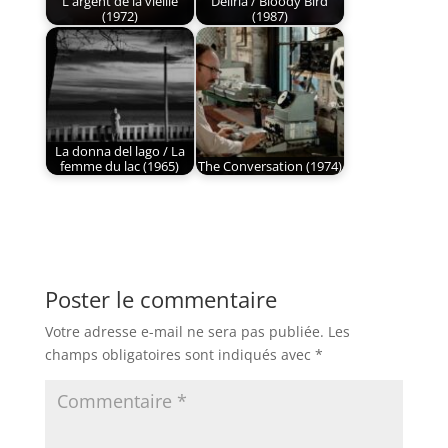
L'argent de la vieille
Deliria / Bloody Bird
(1972)
(1987)
La donna del lago / La
femme du lac (1965)
The Conversation (1974)
Poster le commentaire
Votre adresse e-mail ne sera pas publiée.
Les
champs obligatoires sont indiqués avec
*