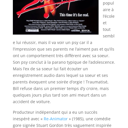
popul
aire à
l’école
et
tout
sembl
e lui réussir, mais il va voir un psy car il a
l’impression que ses parents ne l’aiment pas et qu’ils
ont un comportement très différent avec sa soeur.
Son psy conclut à la parano typique de l’adolescence.
Mais l’ex de sa soeur lui fait écouter un
enregistrement audio dans lequel sa soeur et ses
parents évoquent une soirée d’orgie ! Traumatisé,
Bill refuse dans un premier temps d’y croire, mais
quelques jours plus tard son ami meurt dans un
accident de voiture.
Producteur indépendant qui a eu un succès
inespéré avec «
Re-Animator
» (1985), une comédie
gore signée Stuart Gordon très vaguement inspirée