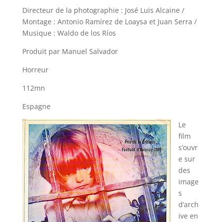
Directeur de la photographie : José Luis Alcaine /
Montage : Antonio Ramírez de Loaysa et Juan Serra /
Musique : Waldo de los Ríos
Produit par Manuel Salvador
Horreur
112mn
Espagne
Le
film
s’ouvr
e sur
des
image
s
d’arch
ive en