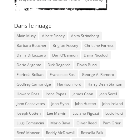
Dans le nuage
Alain Musy
Albert Finney
Anita Strindberg
Barbara Bouchet
Brigitte Fossey
Christine Forrest
Dalila Di Lazzaro
Dan O'Bannon
Daria Nicolodi
Dario Argento
Dirk Bogarde
Flavio Bucci
Florinda Bolkan
Francesco Rosi
George A. Romero
Godfrey Cambridge
Harrison Ford
Harry Dean Stanton
Howard Ross
Irene Papas
James Caan
Jean Sorel
John Cassavetes
John Flynn
John Huston
John Ireland
Joseph Cotten
Lee Marvin
Luciano Pigozzi
Lucio Fulci
Luigi Comencini
Mario Bava
Oliver Reed
Pam Grier
René Manzor
Roddy McDowall
Rossella Falk