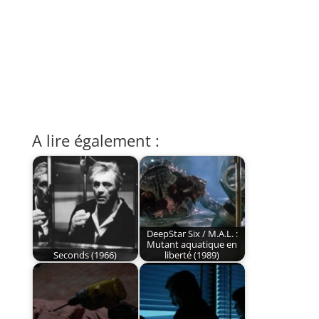
A lire également :
DeepStar Six / M.A.L. :
Mutant aquatique en
Seconds (1966)
liberté (1989)