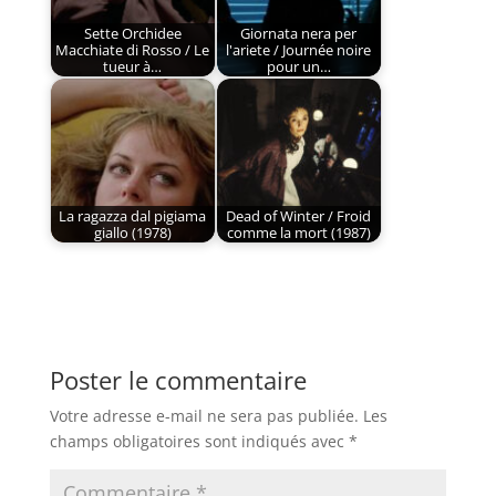
Sette Orchidee
Giornata nera per
Macchiate di Rosso / Le
l'ariete / Journée noire
tueur à…
pour un…
La ragazza dal pigiama
Dead of Winter / Froid
giallo (1978)
comme la mort (1987)
Poster le commentaire
Votre adresse e-mail ne sera pas publiée.
Les
champs obligatoires sont indiqués avec
*