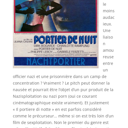
le
moins
audac
ieux.
Une
liaiso
n
amou
reuse
entre
un
officier nazi et une prisonnière dans un camp de
concentration ? Vraiment ? Le pitch peut donner la
nausée et pourrait être l’objet d’un pur produit de la
Nazisploitation ou nazi porn (oui ce courant
cinématographique existe vraiment). Et justement
« Il portiere di notte » en est parfois considéré
comme le précurseur… même si on est très loin d’un
film de sexploitation. Non le premier du genre est