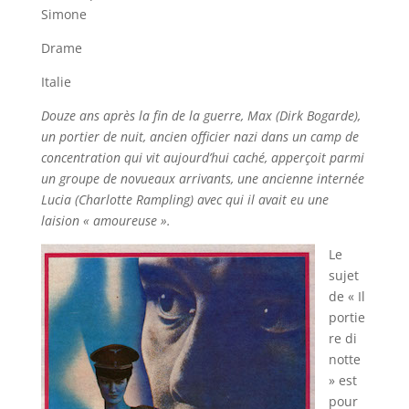
Simone
Drame
Italie
Douze ans après la fin de la guerre, Max (Dirk Bogarde),
un portier de nuit, ancien officier nazi dans un camp de
concentration qui vit aujourd’hui caché, apperçoit parmi
un groupe de novueaux arrivants, une ancienne internée
Lucia (Charlotte Rampling) avec qui il avait eu une
laision « amoureuse ».
Le
sujet
de « Il
portie
re di
notte
» est
pour