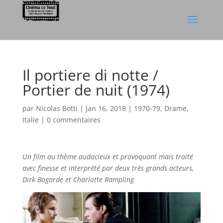
Il portiere di notte /
Portier de nuit (1974)
par
Nicolas Botti
|
Jan 16, 2018
|
1970-79
,
Drame
,
Italie
|
0 commentaires
Un film au thème audacieux et provoquant mais traité
avec finesse et interprété par deux très grands acteurs,
Dirk Bogarde et Charlotte Rampling