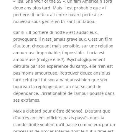
« Ilsa, She Wolf of the SS », un film Américain sorti
deux ans plus tard. Mais il est probable que « Il
portiere di notte » ait entre-ouvert porte à ce
nouveau sous-genre en brisant un tabou.
Car si « Il portiere di notte » est audacieux,
provoquant, il n’est jamais graveleux. C’est un film
d’auteur, choquant mais sensible, sur une relation
amoureuse improbable, impossible. Lucia est
amoureuse (malgré elle ?). Psychologiquement
détruite par son expérience du camp, elle n’en est
pas moins amoureuse. Retrouver douze ans plus
tard celui qui fut son amant aussi bien que son
boureau la replonge dans un état second de
dépendance. L’irrationalité de l’amour poussé dans
ses extrêmes.
Max a d’abord peur d’être dénoncé. D’autant que
d’autres anciens officiers nazis passés dans la
clandestinité veulent qu’il passe comme eux par un
processus de procès interne dont le but ultime est