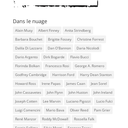
Dans le nuage
Alain Musy
Albert Finney
Anita Strindberg
Barbara Bouchet
Brigitte Fossey
Christine Forrest
Dalila Di Lazzaro
Dan O'Bannon
Daria Nicolodi
Dario Argento
Dirk Bogarde
Flavio Bucci
Florinda Bolkan
Francesco Rosi
George A. Romero
Godfrey Cambridge
Harrison Ford
Harry Dean Stanton
Howard Ross
Irene Papas
James Caan
Jean Sorel
John Cassavetes
John Flynn
John Huston
John Ireland
Joseph Cotten
Lee Marvin
Luciano Pigozzi
Lucio Fulci
Luigi Comencini
Mario Bava
Oliver Reed
Pam Grier
René Manzor
Roddy McDowall
Rossella Falk
Sergio Sollima
Silvia Monti
Spencer Tracy