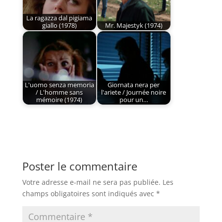
La ragazza dal pigiama
giallo (1978)
Mr. Majestyk (1974)
L'uomo senza memoria
Giornata nera per
/ L'homme sans
l'ariete / Journée noire
mémoire (1974)
pour un…
Poster le commentaire
Votre adresse e-mail ne sera pas publiée.
Les
champs obligatoires sont indiqués avec
*