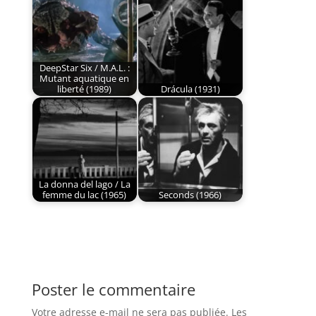
DeepStar Six / M.A.L. :
Mutant aquatique en
liberté (1989)
Drácula (1931)
La donna del lago / La
femme du lac (1965)
Seconds (1966)
Poster le commentaire
Votre adresse e-mail ne sera pas publiée.
Les