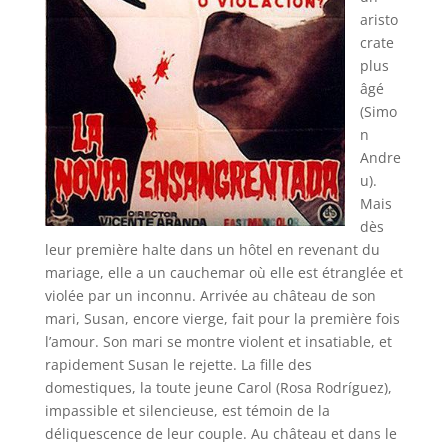
aristo
crate
plus
âgé
(Simo
n
Andre
u).
Mais
dès
leur première halte dans un hôtel en revenant du
mariage, elle a un cauchemar où elle est étranglée et
violée par un inconnu. Arrivée au château de son
mari, Susan, encore vierge, fait pour la première fois
l’amour. Son mari se montre violent et insatiable, et
rapidement Susan le rejette. La fille des
domestiques, la toute jeune Carol (Rosa Rodríguez),
impassible et silencieuse, est témoin de la
déliquescence de leur couple. Au château et dans le