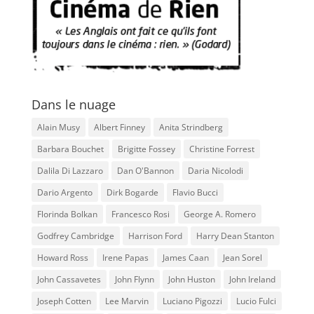
Dans le nuage
Alain Musy
Albert Finney
Anita Strindberg
Barbara Bouchet
Brigitte Fossey
Christine Forrest
Dalila Di Lazzaro
Dan O'Bannon
Daria Nicolodi
Dario Argento
Dirk Bogarde
Flavio Bucci
Florinda Bolkan
Francesco Rosi
George A. Romero
Godfrey Cambridge
Harrison Ford
Harry Dean Stanton
Howard Ross
Irene Papas
James Caan
Jean Sorel
John Cassavetes
John Flynn
John Huston
John Ireland
Joseph Cotten
Lee Marvin
Luciano Pigozzi
Lucio Fulci