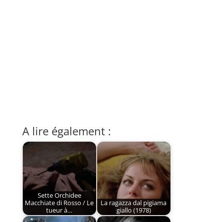
A lire également :
Sette Orchidee
Macchiate di Rosso / Le
La ragazza dal pigiama
tueur à…
giallo (1978)