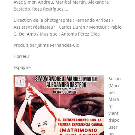
Avec Simon Andreu, Maribel Martín, Alexandra
Bastedo, Rosa Rodríguez,…
Direction de la photographie : Fernando Arribas /
Assistant réalisateur : Carlos Duràn / Monteur : Pablo
G. Del Amo / Musique : Antonio Pérez Olea
Produit par Jaime Fernandez-Cid
Horreur
Espagne
Susan
(Mari
bel
Martí
n)
vient
d’épo
user
un