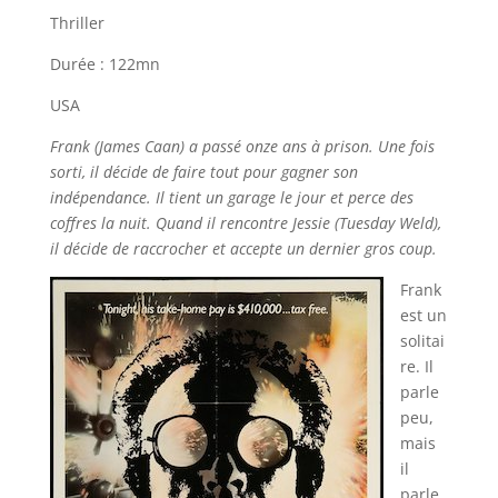
Thriller
Durée : 122mn
USA
Frank (James Caan) a passé onze ans à prison. Une fois
sorti, il décide de faire tout pour gagner son
indépendance. Il tient un garage le jour et perce des
coffres la nuit. Quand il rencontre Jessie (Tuesday Weld),
il décide de raccrocher et accepte un dernier gros coup.
Frank
est un
solitai
re. Il
parle
peu,
mais
il
parle