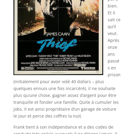
bien.
Et il
sait ce
qu’il
veut.
Après
onze
ans
passé
s en
prison
(initialement pour avoir volé 40 dollars – plus
quelques ennuis une fois incarcéré), il ne souhaite
plus qu’une chose, gagner assez d’argent pour être
tranquille et fonder une famille. Quite à cumuler les
jobs. Il est ainsi propriétaire d’un garage de voiture
le jour et perce des coffres la nuit.
Frank tient à son indépendance et a des codes de
conduite très précis auxquels il ne déroge jamais. Il