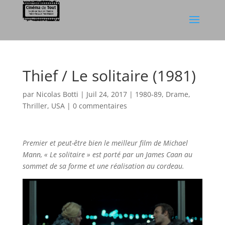
Thief / Le solitaire (1981)
par
Nicolas Botti
|
Juil 24, 2017
|
1980-89
,
Drame
,
Thriller
,
USA
|
0 commentaires
Premier et peut-être bien le meilleur film de Michael
Mann, « Le solitaire » est porté par un James Caan au
sommet de sa forme et une réalisation au cordeau.