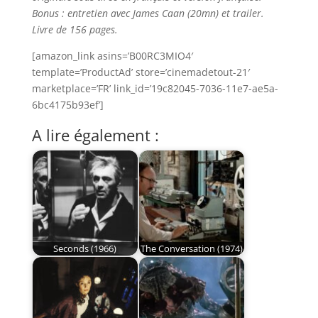
Bonus : entretien avec James Caan (20mn) et trailer.
Livre de 156 pages.
[amazon_link asins=’B00RC3MIO4′
template=’ProductAd’ store=’cinemadetout-21′
marketplace=’FR’ link_id=’19c82045-7036-11e7-ae5a-
6bc4175b93ef’]
A lire également :
Seconds (1966)
The Conversation (1974)