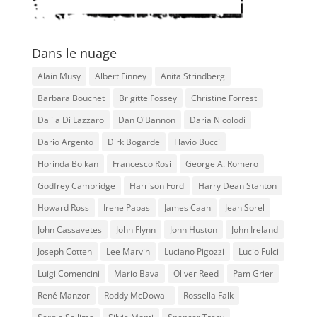
Dans le nuage
Alain Musy
Albert Finney
Anita Strindberg
Barbara Bouchet
Brigitte Fossey
Christine Forrest
Dalila Di Lazzaro
Dan O'Bannon
Daria Nicolodi
Dario Argento
Dirk Bogarde
Flavio Bucci
Florinda Bolkan
Francesco Rosi
George A. Romero
Godfrey Cambridge
Harrison Ford
Harry Dean Stanton
Howard Ross
Irene Papas
James Caan
Jean Sorel
John Cassavetes
John Flynn
John Huston
John Ireland
Joseph Cotten
Lee Marvin
Luciano Pigozzi
Lucio Fulci
Luigi Comencini
Mario Bava
Oliver Reed
Pam Grier
René Manzor
Roddy McDowall
Rossella Falk