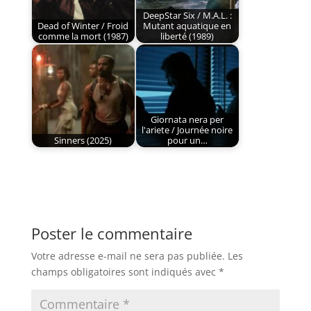
DeepStar Six / M.A.L. :
Dead of Winter / Froid
Mutant aquatique en
comme la mort (1987)
liberté (1989)
Giornata nera per
l'ariete / Journée noire
Sinners (2025)
pour un…
Poster le commentaire
Votre adresse e-mail ne sera pas publiée.
Les
champs obligatoires sont indiqués avec
*