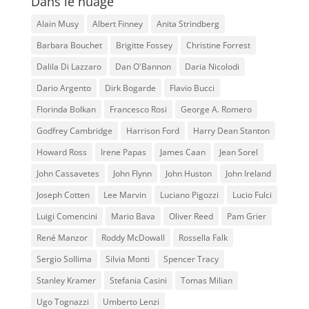
Dans le nuage
Alain Musy
Albert Finney
Anita Strindberg
Barbara Bouchet
Brigitte Fossey
Christine Forrest
Dalila Di Lazzaro
Dan O'Bannon
Daria Nicolodi
Dario Argento
Dirk Bogarde
Flavio Bucci
Florinda Bolkan
Francesco Rosi
George A. Romero
Godfrey Cambridge
Harrison Ford
Harry Dean Stanton
Howard Ross
Irene Papas
James Caan
Jean Sorel
John Cassavetes
John Flynn
John Huston
John Ireland
Joseph Cotten
Lee Marvin
Luciano Pigozzi
Lucio Fulci
Luigi Comencini
Mario Bava
Oliver Reed
Pam Grier
René Manzor
Roddy McDowall
Rossella Falk
Sergio Sollima
Silvia Monti
Spencer Tracy
Stanley Kramer
Stefania Casini
Tomas Milian
Ugo Tognazzi
Umberto Lenzi