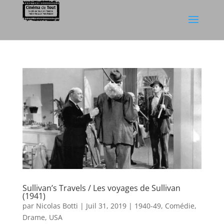
Sullivan’s Travels / Les voyages de Sullivan
(1941)
par
Nicolas Botti
|
Juil 31, 2019
|
1940-49
,
Comédie
,
Drame
,
USA