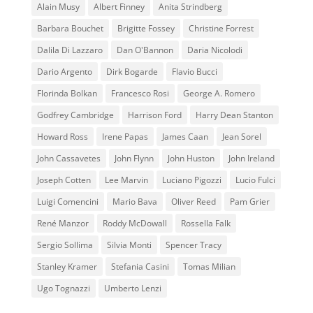
Alain Musy
Albert Finney
Anita Strindberg
Barbara Bouchet
Brigitte Fossey
Christine Forrest
Dalila Di Lazzaro
Dan O'Bannon
Daria Nicolodi
Dario Argento
Dirk Bogarde
Flavio Bucci
Florinda Bolkan
Francesco Rosi
George A. Romero
Godfrey Cambridge
Harrison Ford
Harry Dean Stanton
Howard Ross
Irene Papas
James Caan
Jean Sorel
John Cassavetes
John Flynn
John Huston
John Ireland
Joseph Cotten
Lee Marvin
Luciano Pigozzi
Lucio Fulci
Luigi Comencini
Mario Bava
Oliver Reed
Pam Grier
René Manzor
Roddy McDowall
Rossella Falk
Sergio Sollima
Silvia Monti
Spencer Tracy
Stanley Kramer
Stefania Casini
Tomas Milian
Ugo Tognazzi
Umberto Lenzi