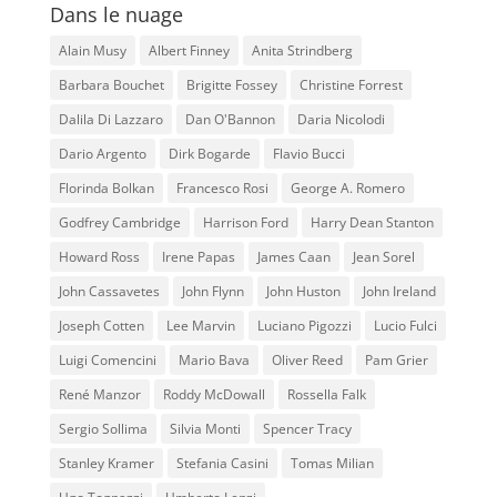
Dans le nuage
Alain Musy
Albert Finney
Anita Strindberg
Barbara Bouchet
Brigitte Fossey
Christine Forrest
Dalila Di Lazzaro
Dan O'Bannon
Daria Nicolodi
Dario Argento
Dirk Bogarde
Flavio Bucci
Florinda Bolkan
Francesco Rosi
George A. Romero
Godfrey Cambridge
Harrison Ford
Harry Dean Stanton
Howard Ross
Irene Papas
James Caan
Jean Sorel
John Cassavetes
John Flynn
John Huston
John Ireland
Joseph Cotten
Lee Marvin
Luciano Pigozzi
Lucio Fulci
Luigi Comencini
Mario Bava
Oliver Reed
Pam Grier
René Manzor
Roddy McDowall
Rossella Falk
Sergio Sollima
Silvia Monti
Spencer Tracy
Stanley Kramer
Stefania Casini
Tomas Milian