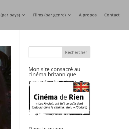
 (par pays)
Films (par genre)
A propos
Contact
Mon site consacré au
cinéma britannique
Dans le nuage