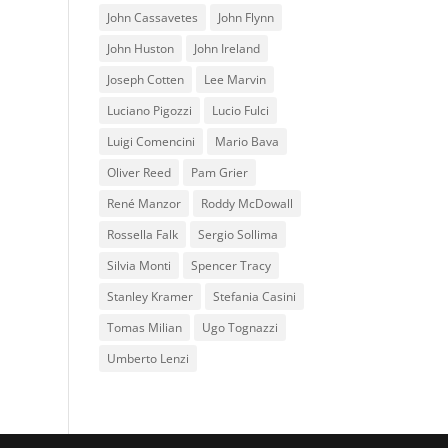
John Cassavetes
John Flynn
John Huston
John Ireland
Joseph Cotten
Lee Marvin
Luciano Pigozzi
Lucio Fulci
Luigi Comencini
Mario Bava
Oliver Reed
Pam Grier
René Manzor
Roddy McDowall
Rossella Falk
Sergio Sollima
Silvia Monti
Spencer Tracy
Stanley Kramer
Stefania Casini
Tomas Milian
Ugo Tognazzi
Umberto Lenzi