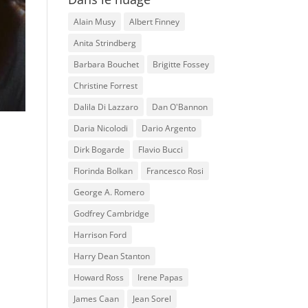
Alain Musy
Albert Finney
Anita Strindberg
Barbara Bouchet
Brigitte Fossey
Christine Forrest
Dalila Di Lazzaro
Dan O'Bannon
Daria Nicolodi
Dario Argento
Dirk Bogarde
Flavio Bucci
Florinda Bolkan
Francesco Rosi
George A. Romero
Godfrey Cambridge
Harrison Ford
Harry Dean Stanton
Howard Ross
Irene Papas
James Caan
Jean Sorel