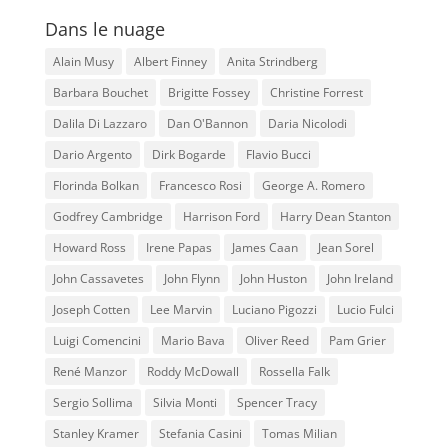
Dans le nuage
Alain Musy
Albert Finney
Anita Strindberg
Barbara Bouchet
Brigitte Fossey
Christine Forrest
Dalila Di Lazzaro
Dan O'Bannon
Daria Nicolodi
Dario Argento
Dirk Bogarde
Flavio Bucci
Florinda Bolkan
Francesco Rosi
George A. Romero
Godfrey Cambridge
Harrison Ford
Harry Dean Stanton
Howard Ross
Irene Papas
James Caan
Jean Sorel
John Cassavetes
John Flynn
John Huston
John Ireland
Joseph Cotten
Lee Marvin
Luciano Pigozzi
Lucio Fulci
Luigi Comencini
Mario Bava
Oliver Reed
Pam Grier
René Manzor
Roddy McDowall
Rossella Falk
Sergio Sollima
Silvia Monti
Spencer Tracy
Stanley Kramer
Stefania Casini
Tomas Milian