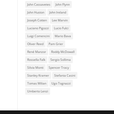
John Cassavetes
John Flynn
John Huston
John Ireland
Joseph Cotten
Lee Marvin
Luciano Pigozzi
Lucio Fulci
Luigi Comencini
Mario Bava
Oliver Reed
Pam Grier
René Manzor
Roddy McDowall
Rossella Falk
Sergio Sollima
Silvia Monti
Spencer Tracy
Stanley Kramer
Stefania Casini
Tomas Milian
Ugo Tognazzi
Umberto Lenzi