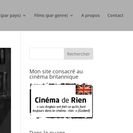
 (par pays)
Films (par genre)
A propos
Contact
Mon site consacré au
cinéma britannique
Dans le nuage