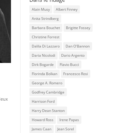
Alain Musy
Albert Finney
Anita Strindberg
Barbara Bouchet
Brigitte Fossey
Christine Forrest
Dalila Di Lazzaro
Dan O'Bannon
Daria Nicolodi
Dario Argento
Dirk Bogarde
Flavio Bucci
Florinda Bolkan
Francesco Rosi
George A. Romero
Godfrey Cambridge
leux
Harrison Ford
Harry Dean Stanton
Howard Ross
Irene Papas
James Caan
Jean Sorel