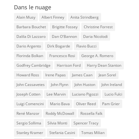
Dans le nuage
Alain Musy
Albert Finney
Anita Strindberg
Barbara Bouchet
Brigitte Fossey
Christine Forrest
Dalila Di Lazzaro
Dan O'Bannon
Daria Nicolodi
Dario Argento
Dirk Bogarde
Flavio Bucci
Florinda Bolkan
Francesco Rosi
George A. Romero
Godfrey Cambridge
Harrison Ford
Harry Dean Stanton
Howard Ross
Irene Papas
James Caan
Jean Sorel
John Cassavetes
John Flynn
John Huston
John Ireland
Joseph Cotten
Lee Marvin
Luciano Pigozzi
Lucio Fulci
Luigi Comencini
Mario Bava
Oliver Reed
Pam Grier
René Manzor
Roddy McDowall
Rossella Falk
Sergio Sollima
Silvia Monti
Spencer Tracy
Stanley Kramer
Stefania Casini
Tomas Milian