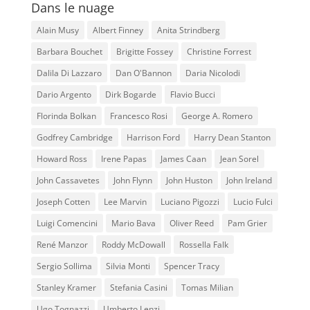
Dans le nuage
Alain Musy
Albert Finney
Anita Strindberg
Barbara Bouchet
Brigitte Fossey
Christine Forrest
Dalila Di Lazzaro
Dan O'Bannon
Daria Nicolodi
Dario Argento
Dirk Bogarde
Flavio Bucci
Florinda Bolkan
Francesco Rosi
George A. Romero
Godfrey Cambridge
Harrison Ford
Harry Dean Stanton
Howard Ross
Irene Papas
James Caan
Jean Sorel
John Cassavetes
John Flynn
John Huston
John Ireland
Joseph Cotten
Lee Marvin
Luciano Pigozzi
Lucio Fulci
Luigi Comencini
Mario Bava
Oliver Reed
Pam Grier
René Manzor
Roddy McDowall
Rossella Falk
Sergio Sollima
Silvia Monti
Spencer Tracy
Stanley Kramer
Stefania Casini
Tomas Milian
Ugo Tognazzi
Umberto Lenzi