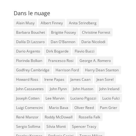
Dans le nuage
Alain Musy
Albert Finney
Anita Strindberg
Barbara Bouchet
Brigitte Fossey
Christine Forrest
Dalila Di Lazzaro
Dan O'Bannon
Daria Nicolodi
Dario Argento
Dirk Bogarde
Flavio Bucci
Florinda Bolkan
Francesco Rosi
George A. Romero
Godfrey Cambridge
Harrison Ford
Harry Dean Stanton
Howard Ross
Irene Papas
James Caan
Jean Sorel
John Cassavetes
John Flynn
John Huston
John Ireland
Joseph Cotten
Lee Marvin
Luciano Pigozzi
Lucio Fulci
Luigi Comencini
Mario Bava
Oliver Reed
Pam Grier
René Manzor
Roddy McDowall
Rossella Falk
Sergio Sollima
Silvia Monti
Spencer Tracy
Stanley Kramer
Stefania Casini
Tomas Milian