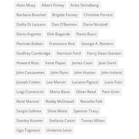
Alain Musy
Albert Finney
Anita Strindberg
Barbara Bouchet
Brigitte Fossey
Christine Forrest
Dalila Di Lazzaro
Dan O'Bannon
Daria Nicolodi
Dario Argento
Dirk Bogarde
Flavio Bucci
Florinda Bolkan
Francesco Rosi
George A. Romero
Godfrey Cambridge
Harrison Ford
Harry Dean Stanton
Howard Ross
Irene Papas
James Caan
Jean Sorel
John Cassavetes
John Flynn
John Huston
John Ireland
Joseph Cotten
Lee Marvin
Luciano Pigozzi
Lucio Fulci
Luigi Comencini
Mario Bava
Oliver Reed
Pam Grier
René Manzor
Roddy McDowall
Rossella Falk
Sergio Sollima
Silvia Monti
Spencer Tracy
Stanley Kramer
Stefania Casini
Tomas Milian
Ugo Tognazzi
Umberto Lenzi