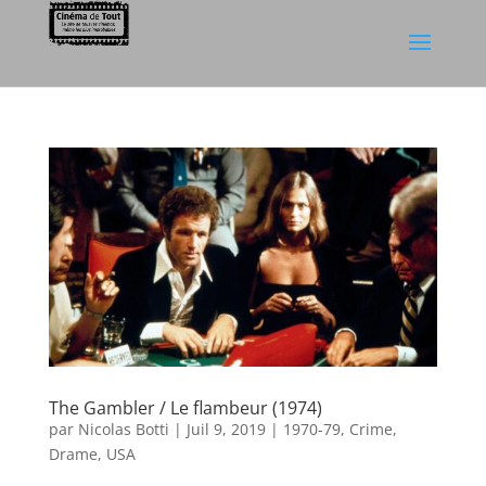
The Gambler / Le flambeur (1974)
par
Nicolas Botti
|
Juil 9, 2019
|
1970-79
,
Crime
,
Drame
,
USA