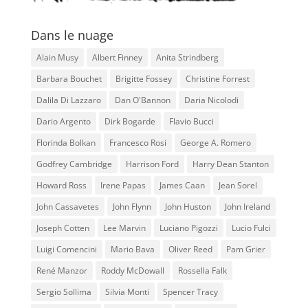
Dans le nuage
Alain Musy
Albert Finney
Anita Strindberg
Barbara Bouchet
Brigitte Fossey
Christine Forrest
Dalila Di Lazzaro
Dan O'Bannon
Daria Nicolodi
Dario Argento
Dirk Bogarde
Flavio Bucci
Florinda Bolkan
Francesco Rosi
George A. Romero
Godfrey Cambridge
Harrison Ford
Harry Dean Stanton
Howard Ross
Irene Papas
James Caan
Jean Sorel
John Cassavetes
John Flynn
John Huston
John Ireland
Joseph Cotten
Lee Marvin
Luciano Pigozzi
Lucio Fulci
Luigi Comencini
Mario Bava
Oliver Reed
Pam Grier
René Manzor
Roddy McDowall
Rossella Falk
Sergio Sollima
Silvia Monti
Spencer Tracy