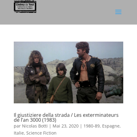
Il giustiziere della strada / Les exterminateurs
de l’an 3000 (1983)
par
Nicolas Botti
|
Mai 23, 2020
|
1980-89
,
Espagne
,
Italie
,
Science Fiction