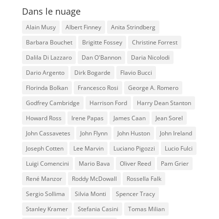
Dans le nuage
Alain Musy
Albert Finney
Anita Strindberg
Barbara Bouchet
Brigitte Fossey
Christine Forrest
Dalila Di Lazzaro
Dan O'Bannon
Daria Nicolodi
Dario Argento
Dirk Bogarde
Flavio Bucci
Florinda Bolkan
Francesco Rosi
George A. Romero
Godfrey Cambridge
Harrison Ford
Harry Dean Stanton
Howard Ross
Irene Papas
James Caan
Jean Sorel
John Cassavetes
John Flynn
John Huston
John Ireland
Joseph Cotten
Lee Marvin
Luciano Pigozzi
Lucio Fulci
Luigi Comencini
Mario Bava
Oliver Reed
Pam Grier
René Manzor
Roddy McDowall
Rossella Falk
Sergio Sollima
Silvia Monti
Spencer Tracy
Stanley Kramer
Stefania Casini
Tomas Milian