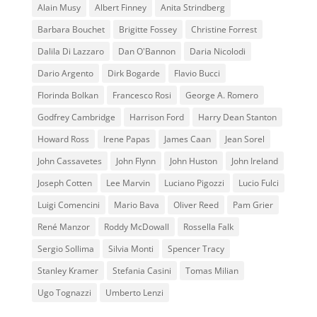
Alain Musy
Albert Finney
Anita Strindberg
Barbara Bouchet
Brigitte Fossey
Christine Forrest
Dalila Di Lazzaro
Dan O'Bannon
Daria Nicolodi
Dario Argento
Dirk Bogarde
Flavio Bucci
Florinda Bolkan
Francesco Rosi
George A. Romero
Godfrey Cambridge
Harrison Ford
Harry Dean Stanton
Howard Ross
Irene Papas
James Caan
Jean Sorel
John Cassavetes
John Flynn
John Huston
John Ireland
Joseph Cotten
Lee Marvin
Luciano Pigozzi
Lucio Fulci
Luigi Comencini
Mario Bava
Oliver Reed
Pam Grier
René Manzor
Roddy McDowall
Rossella Falk
Sergio Sollima
Silvia Monti
Spencer Tracy
Stanley Kramer
Stefania Casini
Tomas Milian
Ugo Tognazzi
Umberto Lenzi