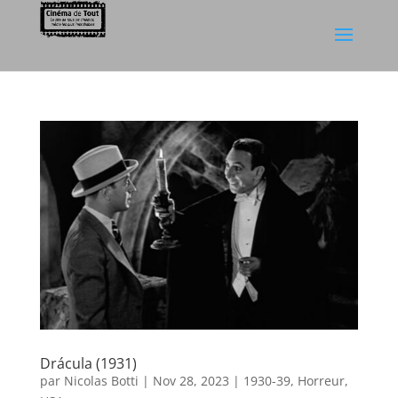
Drácula (1931)
par
Nicolas Botti
|
Nov 28, 2023
|
1930-39
,
Horreur
,