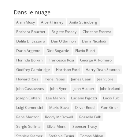
Dans le nuage
Alain Musy
Albert Finney
Anita Strindberg
Barbara Bouchet
Brigitte Fossey
Christine Forrest
Dalila Di Lazzaro
Dan O'Bannon
Daria Nicolodi
Dario Argento
Dirk Bogarde
Flavio Bucci
Florinda Bolkan
Francesco Rosi
George A. Romero
Godfrey Cambridge
Harrison Ford
Harry Dean Stanton
Howard Ross
Irene Papas
James Caan
Jean Sorel
John Cassavetes
John Flynn
John Huston
John Ireland
Joseph Cotten
Lee Marvin
Luciano Pigozzi
Lucio Fulci
Luigi Comencini
Mario Bava
Oliver Reed
Pam Grier
René Manzor
Roddy McDowall
Rossella Falk
Sergio Sollima
Silvia Monti
Spencer Tracy
Stanley Kramer
Stefania Casini
Tomas Milian