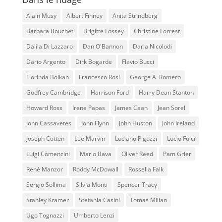
Alain Musy
Albert Finney
Anita Strindberg
Barbara Bouchet
Brigitte Fossey
Christine Forrest
Dalila Di Lazzaro
Dan O'Bannon
Daria Nicolodi
Dario Argento
Dirk Bogarde
Flavio Bucci
Florinda Bolkan
Francesco Rosi
George A. Romero
Godfrey Cambridge
Harrison Ford
Harry Dean Stanton
Howard Ross
Irene Papas
James Caan
Jean Sorel
John Cassavetes
John Flynn
John Huston
John Ireland
Joseph Cotten
Lee Marvin
Luciano Pigozzi
Lucio Fulci
Luigi Comencini
Mario Bava
Oliver Reed
Pam Grier
René Manzor
Roddy McDowall
Rossella Falk
Sergio Sollima
Silvia Monti
Spencer Tracy
Stanley Kramer
Stefania Casini
Tomas Milian
Ugo Tognazzi
Umberto Lenzi