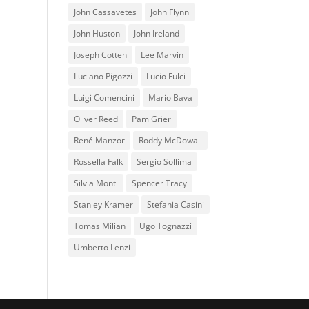
John Cassavetes
John Flynn
John Huston
John Ireland
Joseph Cotten
Lee Marvin
Luciano Pigozzi
Lucio Fulci
Luigi Comencini
Mario Bava
Oliver Reed
Pam Grier
René Manzor
Roddy McDowall
Rossella Falk
Sergio Sollima
Silvia Monti
Spencer Tracy
Stanley Kramer
Stefania Casini
Tomas Milian
Ugo Tognazzi
Umberto Lenzi