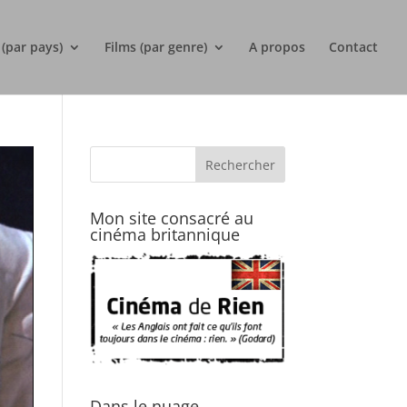
 (par pays)
Films (par genre)
A propos
Contact
Mon site consacré au
cinéma britannique
Dans le nuage