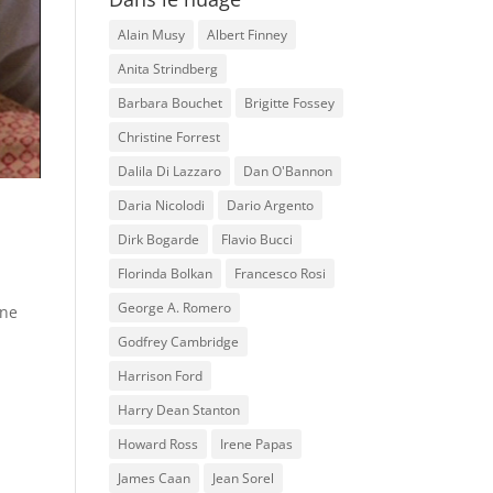
Alain Musy
Albert Finney
Anita Strindberg
Barbara Bouchet
Brigitte Fossey
Christine Forrest
Dalila Di Lazzaro
Dan O'Bannon
Daria Nicolodi
Dario Argento
Dirk Bogarde
Flavio Bucci
Florinda Bolkan
Francesco Rosi
George A. Romero
ine
Godfrey Cambridge
Harrison Ford
Harry Dean Stanton
Howard Ross
Irene Papas
James Caan
Jean Sorel