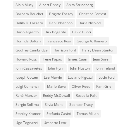
Alain Musy
Albert Finney
Anita Strindberg
Barbara Bouchet
Brigitte Fossey
Christine Forrest
Dalila Di Lazzaro
Dan O'Bannon
Daria Nicolodi
Dario Argento
Dirk Bogarde
Flavio Bucci
Florinda Bolkan
Francesco Rosi
George A. Romero
Godfrey Cambridge
Harrison Ford
Harry Dean Stanton
Howard Ross
Irene Papas
James Caan
Jean Sorel
John Cassavetes
John Flynn
John Huston
John Ireland
Joseph Cotten
Lee Marvin
Luciano Pigozzi
Lucio Fulci
Luigi Comencini
Mario Bava
Oliver Reed
Pam Grier
René Manzor
Roddy McDowall
Rossella Falk
Sergio Sollima
Silvia Monti
Spencer Tracy
Stanley Kramer
Stefania Casini
Tomas Milian
Ugo Tognazzi
Umberto Lenzi