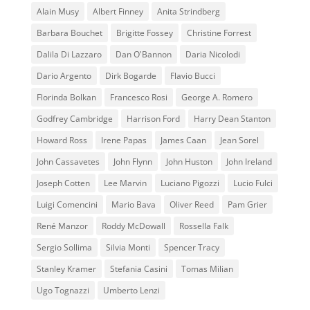
Alain Musy
Albert Finney
Anita Strindberg
Barbara Bouchet
Brigitte Fossey
Christine Forrest
Dalila Di Lazzaro
Dan O'Bannon
Daria Nicolodi
Dario Argento
Dirk Bogarde
Flavio Bucci
Florinda Bolkan
Francesco Rosi
George A. Romero
Godfrey Cambridge
Harrison Ford
Harry Dean Stanton
Howard Ross
Irene Papas
James Caan
Jean Sorel
John Cassavetes
John Flynn
John Huston
John Ireland
Joseph Cotten
Lee Marvin
Luciano Pigozzi
Lucio Fulci
Luigi Comencini
Mario Bava
Oliver Reed
Pam Grier
René Manzor
Roddy McDowall
Rossella Falk
Sergio Sollima
Silvia Monti
Spencer Tracy
Stanley Kramer
Stefania Casini
Tomas Milian
Ugo Tognazzi
Umberto Lenzi