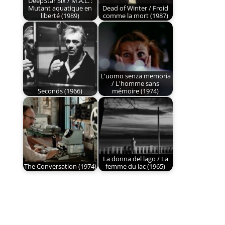
DeepStar Six / M.A.L. :
Mutant aquatique en
Dead of Winter / Froid
liberté (1989)
comme la mort (1987)
L'uomo senza memoria
/ L'homme sans
Seconds (1966)
mémoire (1974)
La donna del lago / La
The Conversation (1974)
femme du lac (1965)