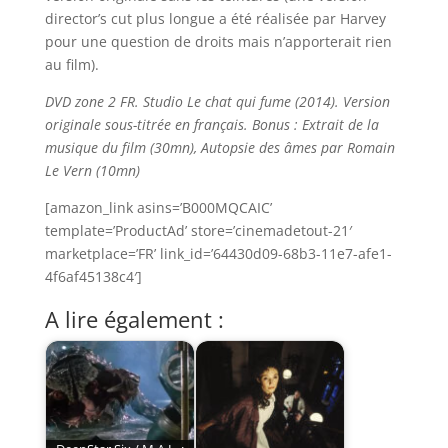
director’s cut plus longue a été réalisée par Harvey
pour une question de droits mais n’apporterait rien
au film).
DVD zone 2 FR. Studio Le chat qui fume (2014). Version
originale sous-titrée en français. Bonus : Extrait de la
musique du film (30mn), Autopsie des âmes par Romain
Le Vern (10mn)
[amazon_link asins=’B000MQCAIC’
template=’ProductAd’ store=’cinemadetout-21′
marketplace=’FR’ link_id=’64430d09-68b3-11e7-afe1-
4f6af45138c4′]
A lire également :