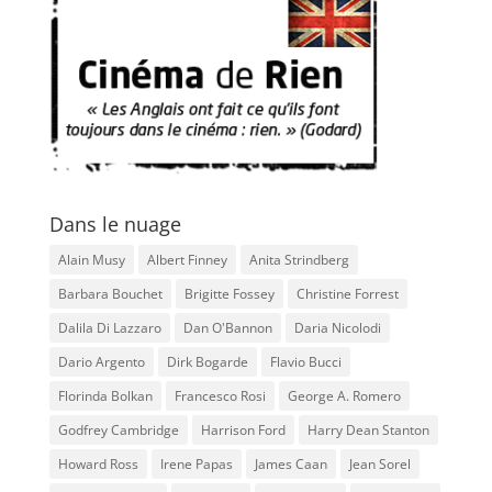
Dans le nuage
Alain Musy
Albert Finney
Anita Strindberg
Barbara Bouchet
Brigitte Fossey
Christine Forrest
Dalila Di Lazzaro
Dan O'Bannon
Daria Nicolodi
Dario Argento
Dirk Bogarde
Flavio Bucci
Florinda Bolkan
Francesco Rosi
George A. Romero
Godfrey Cambridge
Harrison Ford
Harry Dean Stanton
Howard Ross
Irene Papas
James Caan
Jean Sorel