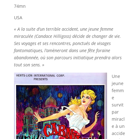
74mn
USA
« A la suite d’un terrible accident, une jeune femme
miraculée (Candace Hilligoss) décide de changer de vie.
Ses voyages et ses rencontres, ponctués de visages
fantomatiques, l’amèneront dans une fête foraine
abandonnée, où son parcours initiatique prendra alors
tout son sens. »
Une
jeune
femm
e
survit
par
miracl
e à un
accide