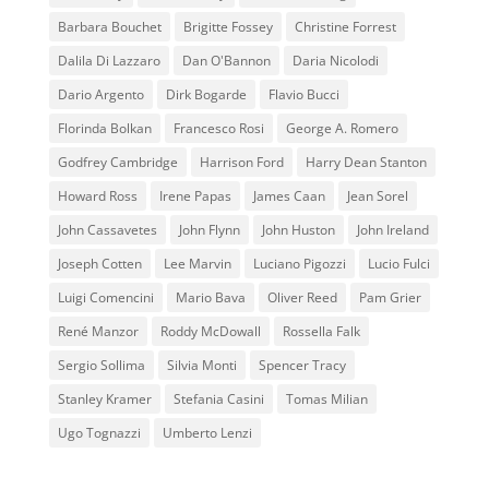
Barbara Bouchet
Brigitte Fossey
Christine Forrest
Dalila Di Lazzaro
Dan O'Bannon
Daria Nicolodi
Dario Argento
Dirk Bogarde
Flavio Bucci
Florinda Bolkan
Francesco Rosi
George A. Romero
Godfrey Cambridge
Harrison Ford
Harry Dean Stanton
Howard Ross
Irene Papas
James Caan
Jean Sorel
John Cassavetes
John Flynn
John Huston
John Ireland
Joseph Cotten
Lee Marvin
Luciano Pigozzi
Lucio Fulci
Luigi Comencini
Mario Bava
Oliver Reed
Pam Grier
René Manzor
Roddy McDowall
Rossella Falk
Sergio Sollima
Silvia Monti
Spencer Tracy
Stanley Kramer
Stefania Casini
Tomas Milian
Ugo Tognazzi
Umberto Lenzi