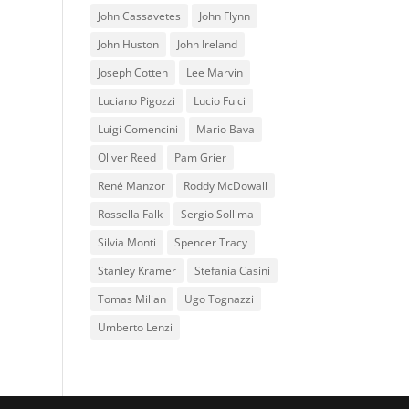
John Cassavetes
John Flynn
John Huston
John Ireland
Joseph Cotten
Lee Marvin
Luciano Pigozzi
Lucio Fulci
Luigi Comencini
Mario Bava
Oliver Reed
Pam Grier
René Manzor
Roddy McDowall
Rossella Falk
Sergio Sollima
Silvia Monti
Spencer Tracy
Stanley Kramer
Stefania Casini
Tomas Milian
Ugo Tognazzi
Umberto Lenzi