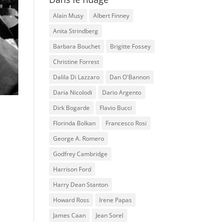
Alain Musy
Albert Finney
Anita Strindberg
Barbara Bouchet
Brigitte Fossey
Christine Forrest
Dalila Di Lazzaro
Dan O'Bannon
Daria Nicolodi
Dario Argento
Dirk Bogarde
Flavio Bucci
Florinda Bolkan
Francesco Rosi
George A. Romero
Godfrey Cambridge
Harrison Ford
Harry Dean Stanton
Howard Ross
Irene Papas
James Caan
Jean Sorel