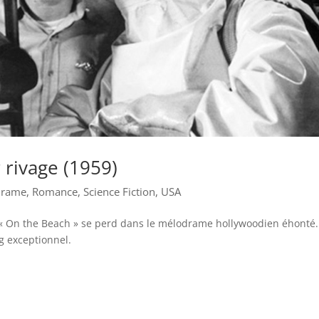
 rivage (1959)
rame
,
Romance
,
Science Fiction
,
USA
e, « On the Beach » se perd dans le mélodrame hollywoodien éhonté.
ng exceptionnel.