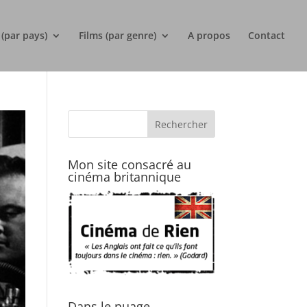
 (par pays)
Films (par genre)
A propos
Contact
Mon site consacré au
cinéma britannique
Dans le nuage