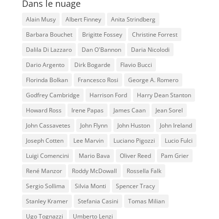
Dans le nuage
Alain Musy
Albert Finney
Anita Strindberg
Barbara Bouchet
Brigitte Fossey
Christine Forrest
Dalila Di Lazzaro
Dan O'Bannon
Daria Nicolodi
Dario Argento
Dirk Bogarde
Flavio Bucci
Florinda Bolkan
Francesco Rosi
George A. Romero
Godfrey Cambridge
Harrison Ford
Harry Dean Stanton
Howard Ross
Irene Papas
James Caan
Jean Sorel
John Cassavetes
John Flynn
John Huston
John Ireland
Joseph Cotten
Lee Marvin
Luciano Pigozzi
Lucio Fulci
Luigi Comencini
Mario Bava
Oliver Reed
Pam Grier
René Manzor
Roddy McDowall
Rossella Falk
Sergio Sollima
Silvia Monti
Spencer Tracy
Stanley Kramer
Stefania Casini
Tomas Milian
Ugo Tognazzi
Umberto Lenzi