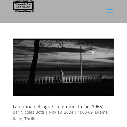
La donna del lago / La femme du lac (1965)
par
Nicolas Botti
|
Nov 18, 2024
|
1960-69
,
Drame
,
Italie
,
Thriller