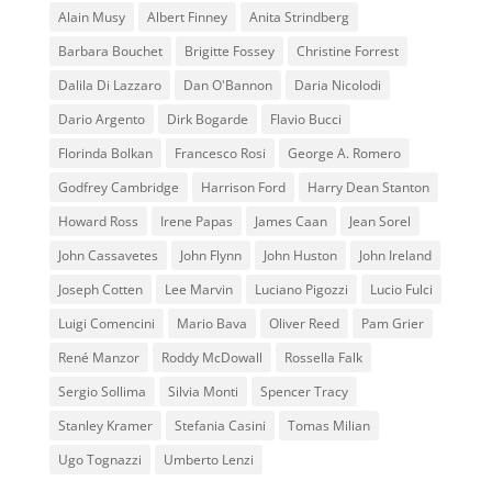
Alain Musy
Albert Finney
Anita Strindberg
Barbara Bouchet
Brigitte Fossey
Christine Forrest
Dalila Di Lazzaro
Dan O'Bannon
Daria Nicolodi
Dario Argento
Dirk Bogarde
Flavio Bucci
Florinda Bolkan
Francesco Rosi
George A. Romero
Godfrey Cambridge
Harrison Ford
Harry Dean Stanton
Howard Ross
Irene Papas
James Caan
Jean Sorel
John Cassavetes
John Flynn
John Huston
John Ireland
Joseph Cotten
Lee Marvin
Luciano Pigozzi
Lucio Fulci
Luigi Comencini
Mario Bava
Oliver Reed
Pam Grier
René Manzor
Roddy McDowall
Rossella Falk
Sergio Sollima
Silvia Monti
Spencer Tracy
Stanley Kramer
Stefania Casini
Tomas Milian
Ugo Tognazzi
Umberto Lenzi