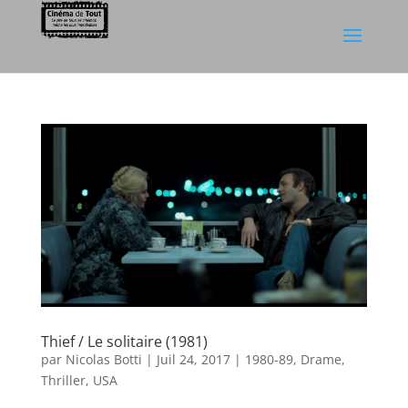
Thief / Le solitaire (1981)
par
Nicolas Botti
|
Juil 24, 2017
|
1980-89
,
Drame
,
Thriller
,
USA