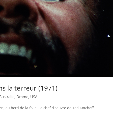
ns la terreur (1971)
Australie
,
Drame
,
USA
en, au bord de la folie. Le chef d’oeuvre de Ted Kotcheff