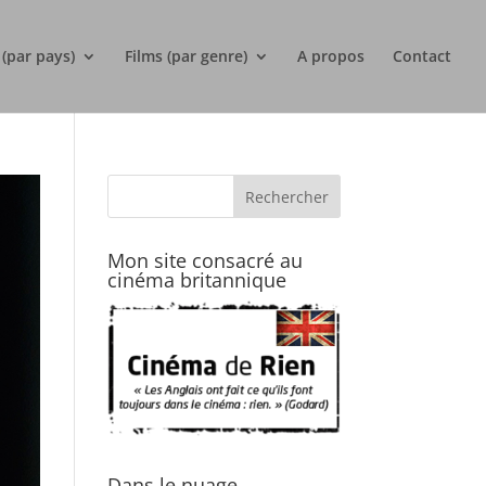
 (par pays)
Films (par genre)
A propos
Contact
Mon site consacré au
cinéma britannique
Dans le nuage