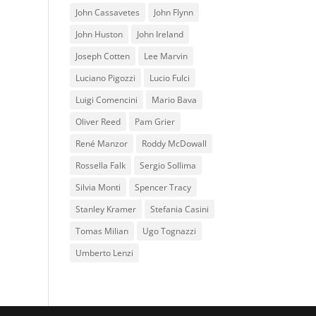
John Cassavetes
John Flynn
John Huston
John Ireland
Joseph Cotten
Lee Marvin
Luciano Pigozzi
Lucio Fulci
Luigi Comencini
Mario Bava
Oliver Reed
Pam Grier
René Manzor
Roddy McDowall
Rossella Falk
Sergio Sollima
Silvia Monti
Spencer Tracy
Stanley Kramer
Stefania Casini
Tomas Milian
Ugo Tognazzi
Umberto Lenzi