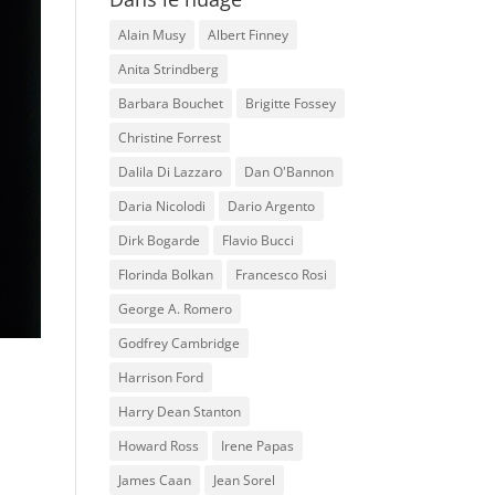
Alain Musy
Albert Finney
Anita Strindberg
Barbara Bouchet
Brigitte Fossey
Christine Forrest
Dalila Di Lazzaro
Dan O'Bannon
Daria Nicolodi
Dario Argento
Dirk Bogarde
Flavio Bucci
Florinda Bolkan
Francesco Rosi
George A. Romero
Godfrey Cambridge
Harrison Ford
Harry Dean Stanton
Howard Ross
Irene Papas
James Caan
Jean Sorel